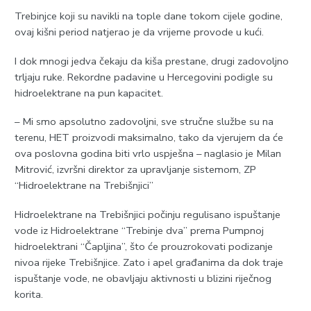
Trebinjce koji su navikli na tople dane tokom cijele godine,
ovaj kišni period natjerao je da vrijeme provode u kući.
I dok mnogi jedva čekaju da kiša prestane, drugi zadovoljno
trljaju ruke. Rekordne padavine u Hercegovini podigle su
hidroelektrane na pun kapacitet.
– Mi smo apsolutno zadovoljni, sve stručne službe su na
terenu, HET proizvodi maksimalno, tako da vjerujem da će
ova poslovna godina biti vrlo uspješna – naglasio je Milan
Mitrović, izvršni direktor za upravljanje sistemom, ZP
“Hidroelektrane na Trebišnjici”
Hidroelektrane na Trebišnjici počinju regulisano ispuštanje
vode iz Hidroelektrane “Trebinje dva” prema Pumpnoj
hidroelektrani “Čapljina”, što će prouzrokovati podizanje
nivoa rijeke Trebišnjice. Zato i apel građanima da dok traje
ispuštanje vode, ne obavljaju aktivnosti u blizini riječnog
korita.