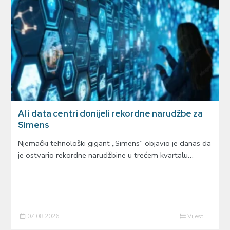
AI i data centri donijeli rekordne narudžbe za
Simens
Njemački tehnološki gigant „Simens“ objavio je danas da
je ostvario rekordne narudžbine u trećem kvartalu…
07.08.2026
Vijesti