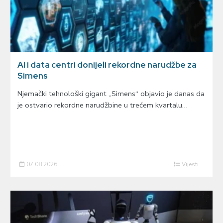
AI i data centri donijeli rekordne narudžbe za
Simens
Njemački tehnološki gigant „Simens“ objavio je danas da
je ostvario rekordne narudžbine u trećem kvartalu…
07.08.2026
Vijesti