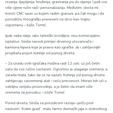
rezanja, lijepljenja, brušenja, graviranja pa do uljenja. Ljudi sve
više cijene ručni rad i personalizaciju. Međutim, dosta mi
koristi CNC laser uz kojem radim gravure, pa čak mogu i da
porodičnu fotografiju prenesem na drvo kao trajnu
uspomenu – kaže Tomić.
Ipak, neke ideje, iako tehnički izvodljive, nisu komercijalno
isplative. Siniša navodi primjer drvenog utovarivača i
kamiona kipera koje je pravio kao igračke, ali i zahtjevnijih
projekata poput kuhinje od punog drveta.
– Za izradu ovih igračaka mašina radi 12 sati, uz još četiri
sata da sve ručno sastavim. Ogromno je ulaganje vremena, a
zarada mala, tako da se ne isplati. Kuhinje od punog drveta
zahtijevaju savremeniji alat i veću preciznost. Morao bih ući u
ozbiljnu serijsku proizvodnju, a ja želim da imam više
vremena za porodicu – ističe Tomić.
Pored drveta, Siniša sa porodicom razvija i priču pod
nazivom “Kokin grad”, malu farmu domaćih jaja iz slobodnog