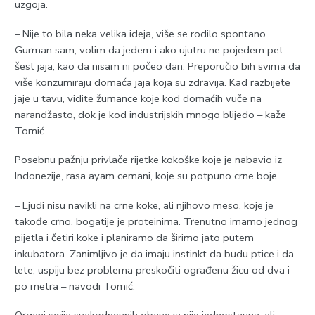
uzgoja.
– Nije to bila neka velika ideja, više se rodilo spontano.
Gurman sam, volim da jedem i ako ujutru ne pojedem pet-
šest jaja, kao da nisam ni počeo dan. Preporučio bih svima da
više konzumiraju domaća jaja koja su zdravija. Kad razbijete
jaje u tavu, vidite žumance koje kod domaćih vuče na
narandžasto, dok je kod industrijskih mnogo blijedo – kaže
Tomić.
Posebnu pažnju privlače rijetke kokoške koje je nabavio iz
Indonezije, rasa ayam cemani, koje su potpuno crne boje.
– Ljudi nisu navikli na crne koke, ali njihovo meso, koje je
takođe crno, bogatije je proteinima. Trenutno imamo jednog
pijetla i četiri koke i planiramo da širimo jato putem
inkubatora. Zanimljivo je da imaju instinkt da budu ptice i da
lete, uspiju bez problema preskočiti ograđenu žicu od dva i
po metra – navodi Tomić.