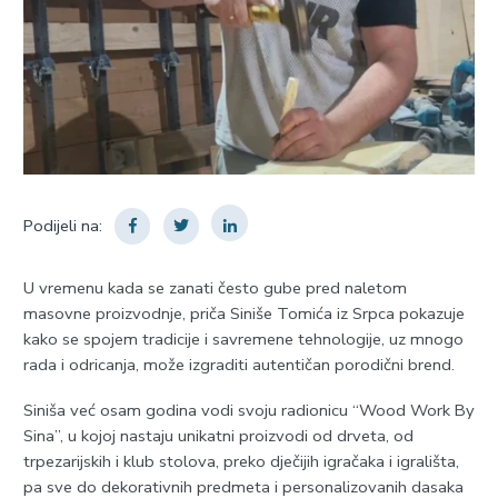
Podijeli na:
U vremenu kada se zanati često gube pred naletom
masovne proizvodnje, priča Siniše Tomića iz Srpca pokazuje
kako se spojem tradicije i savremene tehnologije, uz mnogo
rada i odricanja, može izgraditi autentičan porodični brend.
Siniša već osam godina vodi svoju radionicu “Wood Work By
Sina”, u kojoj nastaju unikatni proizvodi od drveta, od
trpezarijskih i klub stolova, preko dječijih igračaka i igrališta,
pa sve do dekorativnih predmeta i personalizovanih dasaka