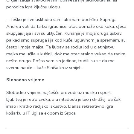
Organizacija svakodnevnih obaveza nije jednostavna, ali
porodica igra ključnu ulogu.
– Teško je sve uskladiti sam, ali imam podršku. Supruga
Andrea voli da farba igraonice, otac pomaže oko koka, djeca
skupljaju jaja i svi su uključen. Kuhanje je moja druga ljubav,
pa kad smo supruga i ja kod kuće, uglavnom ja spremam, ali
često i moja majka. Ta ljubav se rodila još u djetinjstvu,
majka me učila u kuhinji, dok me otac stalno vukao da radim
nešto drugo. Pošto sam sin jedinac, trudili su se da me
svemu nauče – kaže Siniša kroz smijeh.
Slobodno vrijeme
Slobodno vrijeme najčešće provodi uz muziku i sport.
Ljubitelj je retro zvuka, a u mladosti je bio i di-džej, pa čak
imao i kratko radijsko iskustvo. Danas rekreativno igra
košarku u IT ligi sa ekipom iz Srpca.