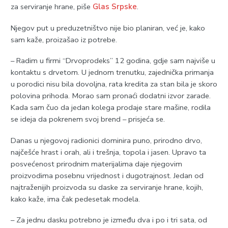
za serviranje hrane, piše
Glas Srpske
.
Njegov put u preduzetništvo nije bio planiran, već je, kako
sam kaže, proizašao iz potrebe.
– Radim u firmi “Drvoprodeks” 12 godina, gdje sam najviše u
kontaktu s drvetom. U jednom trenutku, zajednička primanja
u porodici nisu bila dovoljna, rata kredita za stan bila je skoro
polovina prihoda. Morao sam pronaći dodatni izvor zarade.
Kada sam čuo da jedan kolega prodaje stare mašine, rodila
se ideja da pokrenem svoj brend – prisjeća se.
Danas u njegovoj radionici dominira puno, prirodno drvo,
najčešće hrast i orah, ali i trešnja, topola i jasen. Upravo ta
posvećenost prirodnim materijalima daje njegovim
proizvodima posebnu vrijednost i dugotrajnost. Jedan od
najtraženijih proizvoda su daske za serviranje hrane, kojih,
kako kaže, ima čak pedesetak modela.
– Za jednu dasku potrebno je između dva i po i tri sata, od