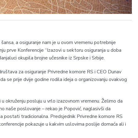
 i šansa, a osiguranje nam je u ovom vremenu potrebnije
nju prve Konferencije “Izazovi u sektoru osiguranja u doba
anjaluci okupila brojne učesnike iz Srpske i Srbije.
društava za osiguranje Privredne komore RS i CEO Dunav
da se prije dvije godine rodila ideja o organizovanju ovakvog
 i u okruženju posluju u vrlo izazovnom vremenu. Želimo da
o naše poslovanje – rekao je Popović, naglasivši da
ja postati tradicionalna. Predsjednik Privredne komore RS
konferencije pokazuje u kakvim uslovima poslije domaća ali i