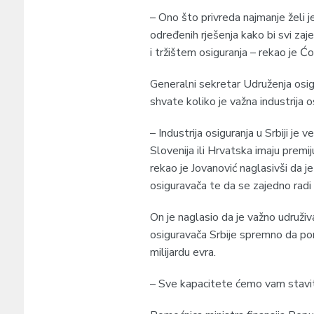
– Ono što privreda najmanje želi 
određenih rješenja kako bi svi za
i tržištem osiguranja – rekao je Ćor
Generalni sekretar Udruženja osig
shvate koliko je važna industrija 
– Industrija osiguranja u Srbiji je
Slovenija ili Hrvatska imaju premij
rekao je Jovanović naglasivši da j
osiguravača te da se zajedno radi 
On je naglasio da je važno udruživa
osiguravača Srbije spremno da po
milijardu evra.
– Sve kapacitete ćemo vam staviti