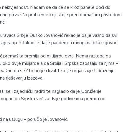
je neizvjesnost. Nadam se da će se kroz panele doći do
jedno prrvszišli probleme koji stoje pred domaćom privredom
ić.
uravača Srbije Duško Jovanović rekao je da je važno da svi
osiguranja. Istakao je da je pandemija mnogima bila izgovor.
 već premašila premiju od milijardu evra. Nema razloga da
u oko dvije milijarde a da Srbija i Srpska zaostaju za njima –
e važno da se što bolje i kvalitetnije organizuje Udruženje
na rješavanju izazova.
ti se i zajednički raditi te naglasio da je Udruženje
mogne da Srpska već za dvije godine ima premiju od
 na uslugu – poručio je Jovanović.