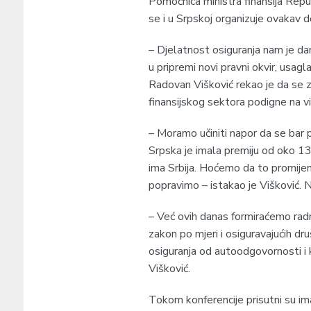
Pomoćnica ministra finansija Rep
se i u Srpskoj organizuje ovakav d
– Djelatnost osiguranja nam je dan
u pripremi novi pravni okvir, usa
Radovan Višković rekao je da se z
finansijskog sektora podigne na vi
– Moramo učiniti napor da se bar 
Srpska je imala premiju od oko 1
ima Srbija. Hoćemo da to promije
popravimo – istakao je Višković. N
– Već ovih danas formiraćemo rad
zakon po mjeri i osiguravajućih 
osiguranja od autoodgovornosti i k
Višković.
Tokom konferencije prisutni su ima