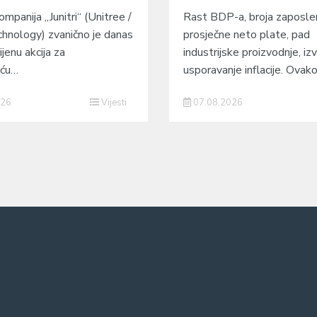
mpanija „Junitri“ (Unitree /
Rast BDP-a, broja zaposlen
hnology) zvanično je danas
prosječne neto plate, pad
ijenu akcija za
industrijske proizvodnje, izv
eću…
usporavanje inflacije. Ovak
026
Vijesti
07.08.2026