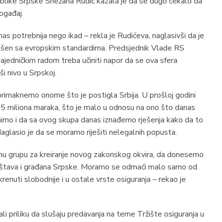
ublike Srpske Snežana Rudić kazala je da se dugo čekalo da
ogađaj.
as potrebnija nego ikad – rekla je Rudićeva, naglasivši da je
glašen sa evropskim standardima. Predsjednik Vlade RS
ajedničkim radom treba učiniti napor da se ova sfera
ši nivo u Srpskoj.
primaknemo onome što je postigla Srbija. U prošloj godini
35 miliona maraka, što je malo u odnosu na ono što danas
nimo i da sa ovog skupa danas iznađemo rješenja kako da to
aglasio je da se moramo riješiti nelegalnih popusta.
nu grupu za kreiranje novog zakonskog okvira, da donesemo
društava i građana Srpske. Moramo se odmaći malo samo od
renuti slobodnije i u ostale vrste osiguranja – rekao je
li priliku da slušaju predavanja na teme Tržište osiguranja u