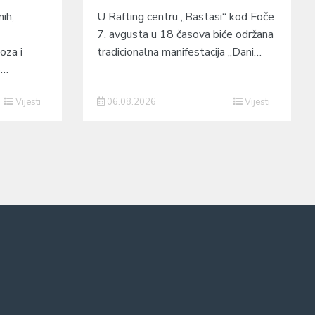
ih,
U Rafting centru „Bastasi“ kod Foče
7. avgusta u 18 časova biće održana
oza i
tradicionalna manifestacija „Dani…
o…
Vijesti
06.08.2026
Vijesti