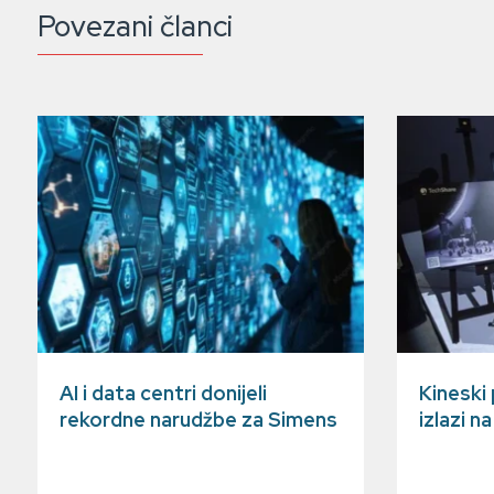
Povezani članci
AI i data centri donijeli
Kineski
rekordne narudžbe za Simens
izlazi n