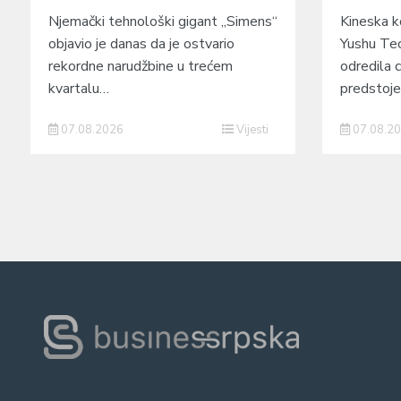
Njemački tehnološki gigant „Simens“
Kineska ko
objavio je danas da je ostvario
Yushu Tec
rekordne narudžbine u trećem
odredila c
kvartalu…
predstoj
07.08.2026
Vijesti
07.08.2