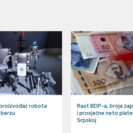
 proizvođač robota
Rast BDP-a, broja zap
a berzu
i prosječne neto plate
Srpskoj