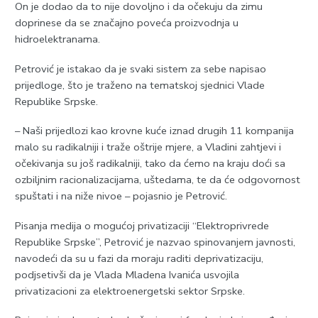
On je dodao da to nije dovoljno i da očekuju da zimu
doprinese da se značajno poveća proizvodnja u
hidroelektranama.
Petrović je istakao da je svaki sistem za sebe napisao
prijedloge, što je traženo na tematskoj sjednici Vlade
Republike Srpske.
– Naši prijedlozi kao krovne kuće iznad drugih 11 kompanija
malo su radikalniji i traže oštrije mjere, a Vladini zahtjevi i
očekivanja su još radikalniji, tako da ćemo na kraju doći sa
ozbiljnim racionalizacijama, uštedama, te da će odgovornost
spuštati i na niže nivoe – pojasnio je Petrović.
Pisanja medija o mogućoj privatizaciji “Elektroprivrede
Republike Srpske”, Petrović je nazvao spinovanjem javnosti,
navodeći da su u fazi da moraju raditi deprivatizaciju,
podjsetivši da je Vlada Mladena Ivanića usvojila
privatizacioni za elektroenergetski sektor Srpske.