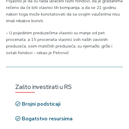
Pojasnio je da su tada ubačeni razni fondovi, da je građanima
rečeno da će biti vlasnici tih kompanija, a da se 21 godinu
nakon toga može konstatovati da sa svojim vaučerima nisu
imali nikakve koristi.
– U pojedinim preduzećima vlasnici su manje od pet
procenata, a 15 procenata vlasnici svih naših zavisnih
preduzeća, osim matičnih preduzeća, su njemački, grčki i
ostali fondovi – rekao je Petrović.
Zašto investirati u RS
Brojni podsticaji
Bogatstvo resursima