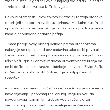
zasad je star 17 godina i ovo je najbolji rod od tih 17 godina
– rekao je Nikola Vukota iz Trebovljana.
Povoljni vremenski uslovi tokom cvjetanja i razvoja plodova
doprinijeli su dobrom kvalitetu i prinosu. Međutim, stručnjaci
upozoravaju da sezona još nije završena i da predstoji period
kada je neophodna dodatna pažnja.
– Sada poslije ovog kišnog perioda prema prognozama
najavljuje se topli period bez padavina tako da bi povrtari
trebali obratiti pažnju na pojavu insekata, prije svega tripsa i
ušnih vaši i grinja i obaviti redovna preventivna tretiranja da
ne bi došlo do neke zaraze ili infekcije – naveo je Živko Šašić
iz Resora za pružanje stručnih usluga u poljoprivredi PЈ
Gradiška.
– U narednom periodu voćari su već završili svoje sisteme za
navodnjavanje i pripremaju se, oni koji imaju uslove, da
navodnjavaju i samim tim trebaju voditi računa o toj
sekundarnoj infekciji venturije i apelujemo voćarima da