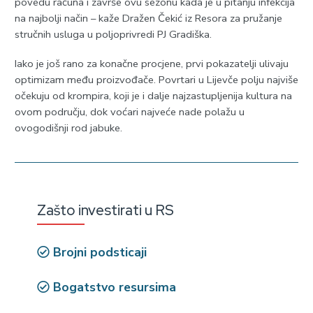
povedu računa i završe ovu sezonu kada je u pitanju infekcija
na najbolji način – kaže Dražen Čekić iz Resora za pružanje
stručnih usluga u poljoprivredi PЈ Gradiška.
Iako je još rano za konačne procjene, prvi pokazatelji ulivaju
optimizam među proizvođače. Povrtari u Lijevče polju najviše
očekuju od krompira, koji je i dalje najzastupljenija kultura na
ovom području, dok voćari najveće nade polažu u
ovogodišnji rod jabuke.
Zašto investirati u RS
Brojni podsticaji
Bogatstvo resursima