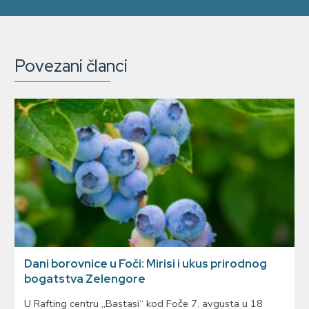
Povezani članci
Dani borovnice u Foči: Mirisi i ukus prirodnog
bogatstva Zelengore
U Rafting centru „Bastasi“ kod Foče 7. avgusta u 18