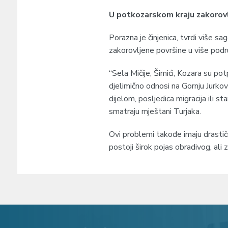
U potkozarskom kraju zakorov
Porazna je činjenica, tvrdi više s
zakorovljene površine u više podr
“Sela Mičije, Šimići, Kozara su p
djelimično odnosi na Gornju Jurkovi
dijelom, posljedica migracija ili 
smatraju mještani Turjaka.
Ovi problemi takođe imaju drastič
postoji širok pojas obradivog, ali