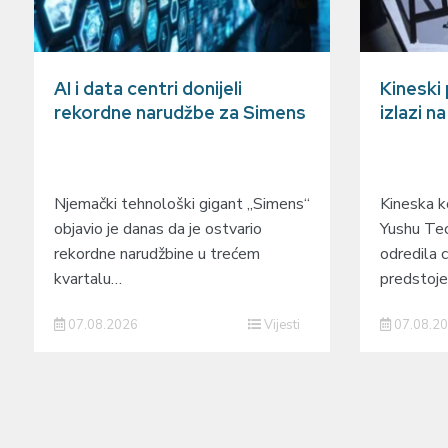
AI i data centri donijeli
Kineski
rekordne narudžbe za Simens
izlazi n
Njemački tehnološki gigant „Simens“
Kineska ko
objavio je danas da je ostvario
Yushu Tec
rekordne narudžbine u trećem
odredila c
kvartalu…
predstoj
07.08.2026
Vijesti
07.08.2