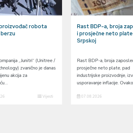
 proizvođač robota
Rast BDP-a, broja zap
a berzu
i prosječne neto plate
Srpskoj
mpanija „Junitri“ (Unitree /
Rast BDP-a, broja zaposlen
hnology) zvanično je danas
prosječne neto plate, pad
ijenu akcija za
industrijske proizvodnje, izv
eću…
usporavanje inflacije. Ovak
026
Vijesti
07.08.2026