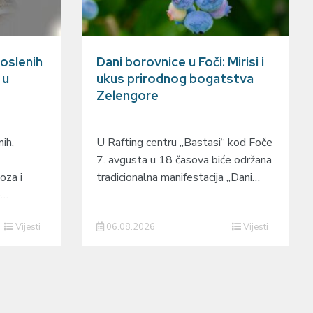
oslenih
Dani borovnice u Foči: Mirisi i
 u
ukus prirodnog bogatstva
Zelengore
ih,
U Rafting centru „Bastasi“ kod Foče
7. avgusta u 18 časova biće održana
oza i
tradicionalna manifestacija „Dani…
o…
Vijesti
06.08.2026
Vijesti