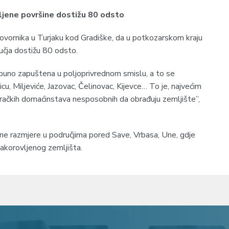
ljene površine dostižu 80 odsto
agovornika u Turjaku kod Gradiške, da u potkozarskom kraju
učja dostižu 80 odsto.
otpuno zapuštena u poljoprivrednom smislu, a to se
cu, Miljeviće, Jazovac, Čelinovac, Kijevce… To je, najvećim
staračkih domaćinstava nesposobnih da obrađuju zemljište”,
ne razmjere u područjima pored Save, Vrbasa, Une, gdje
 zakorovljenog zemljišta.