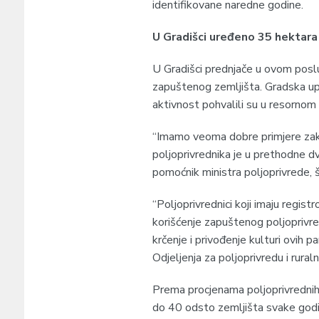
identifikovane naredne godine.
U Gradišci uređeno 35 hektara
U Gradišci prednjače u ovom pos
zapuštenog zemljišta. Gradska u
aktivnost pohvalili su u resornom 
“Imamo veoma dobre primjere zaku
poljoprivrednika je u prethodne dv
pomoćnik ministra poljoprivrede,
“Poljoprivrednici koji imaju regi
korišćenje zapuštenog poljoprivre
krčenje i privođenje kulturi ovih p
Odjeljenja za poljoprivredu i ruraln
Prema procjenama poljoprivrednih 
do 40 odsto zemljišta svake godi