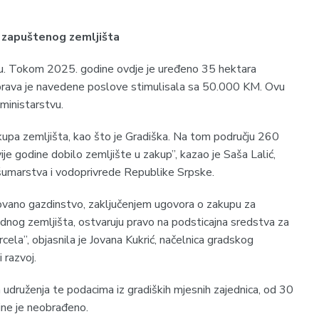
 zapuštenog zemljišta
lu. Tokom 2025. godine ovdje je uređeno 35 hektara
prava je navedene poslove stimulisala sa 50.000 KM. Ovu
ministarstvu.
pa zemljišta, kao što je Gradiška. Na tom području 260
ije godine dobilo zemljište u zakup”, kazao je Saša Lalić,
 šumarstva i vodoprivrede Republike Srpske.
strovano gazdinstvo, zaključenjem ugovora o zakupu za
dnog zemljišta, ostvaruju pravo na podsticajna sredstva za
arcela”, objasnila je Jovana Kukrić, načelnica gradskog
i razvoj.
udruženja te podacima iz gradiških mjesnih zajednica, od 30
ne je neobrađeno.