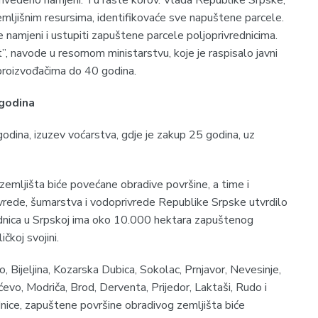
 privedeno namjeni. Tu raste korov. Vlada Republike Srpske,
emljišnim resursima, identifikovaće sve napuštene parcele.
 namjeni i ustupiti zapuštene parcele poljoprivrednicima.
, navode u resornom ministarstvu, koje je raspisalo javni
 proizvođačima do 40 godina.
godina
dina, izuzev voćarstva, gdje je zakup 25 godina, uz
emljišta biće povećane obradive površine, a time i
ivrede, šumarstva i vodoprivrede Republike Srpske utvrdilo
jednica u Srpskoj ima oko 10.000 hektara zapuštenog
čkoj svojini.
, Bijeljina, Kozarska Dubica, Sokolac, Prnjavor, Nevesinje,
evo, Modriča, Brod, Derventa, Prijedor, Laktaši, Rudo i
dnice, zapuštene površine obradivog zemljišta biće