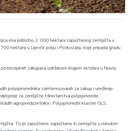
rpca ima približno 2. 000 hektara zapuštenog zemljišta u
700 hektara u Lijevče polju i Potkozarju, koje pripada gradu
 potencijalnih zakupaca održanom krajem oktobra u Novoj
adih poljoprivrednika zainteresovanih za zakup i uređenje
Odjeljenje za zemljište Ministarstva poljoprivrede,
ladih agropreduzetnika i Poljoprivredni klaster GLS,
ljišta. To je zapušteno, napušteno ili zemljište u minskim