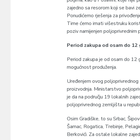
poljima, kao u Posavini, koje nije
zajedno sa resorom koji se bavi z
Ponudićemo rješenja za privođenje
Time ćemo imati višestruku korist”
poziv namijenjen poljoprivrednim
Period zakupa od osam do 12 
Period zakupa je od osam do 12 go
mogućnost produženja.
Uređenjem ovog poljoprivrednog z
proizvodnja. Ministarstvo poljopr
je da na području 19 lokalnih za
poljoprivrednog zemljišta u republi
Osim Gradiške, to su Srbac, Šipovo
Šamac, Rogatica, Trebinje, Pelagić
Berkovići. Za ostale lokalne zaje