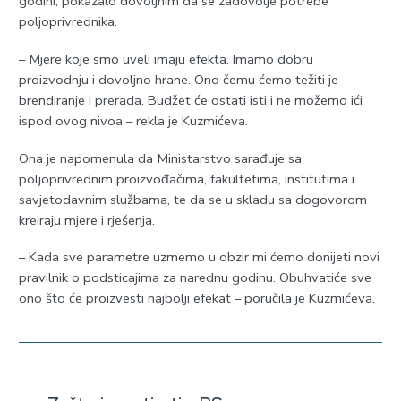
godini, pokazalo dovoljnim da se zadovolje potrebe
poljoprivrednika.
– Mjere koje smo uveli imaju efekta. Imamo dobru
proizvodnju i dovoljno hrane. Ono čemu ćemo težiti je
brendiranje i prerada. Budžet će ostati isti i ne možemo ići
ispod ovog nivoa – rekla je Kuzmićeva.
Ona je napomenula da Ministarstvo sarađuje sa
poljoprivrednim proizvođačima, fakultetima, institutima i
savjetodavnim službama, te da se u skladu sa dogovorom
kreiraju mjere i rješenja.
– Kada sve parametre uzmemo u obzir mi ćemo donijeti novi
pravilnik o podsticajima za narednu godinu. Obuhvatiće sve
ono što će proizvesti najbolji efekat – poručila je Kuzmićeva.