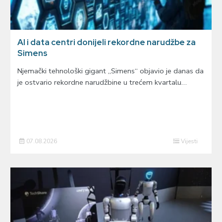
AI i data centri donijeli rekordne narudžbe za
Simens
Njemački tehnološki gigant „Simens“ objavio je danas da
je ostvario rekordne narudžbine u trećem kvartalu…
07.08.2026
Vijesti