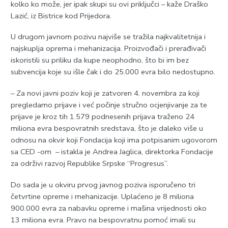
kolko ko može, jer ipak skupi su ovi priključci – kaže Draško
Lazić, iz Bistrice kod Prijedora.
U drugom javnom pozivu najviše se tražila najkvalitetnija i
najskuplja oprema i mehanizacija. Proizvođači i prerađivači
iskoristili su priliku da kupe neophodno, što bi im bez
subvencija koje su išle čak i do 25.000 evra bilo nedostupno.
– Za novi javni poziv koji je zatvoren 4. novembra za koji
pregledamo prijave i već počinje stručno ocjenjivanje za te
prijave je kroz tih 1.579 podnesenih prijava traženo 24
miliona evra bespovratnih sredstava, što je daleko više u
odnosu na okvir koji Fondacija koji ima potpisanim ugovorom
sa CED -om – istakla je Andrea Јaglica, direktorka Fondacije
za održivi razvoj Republike Srpske “Progresus”.
Do sada je u okviru prvog javnog poziva isporučeno tri
četvrtine opreme i mehanizacije. Uplaćeno je 8 miliona
900.000 evra za nabavku opreme i mašina vrijednosti oko
13 miliona evra. Pravo na bespovratnu pomoć imali su