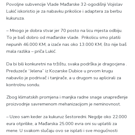
Povoljne subvencije Vlade Mađarske 32-ogodišnji Vojislav
Lukić iskoristio je za nabavku prikolice i adaptera za berbu
kukuruza.
– Mnogo je dobra stvar jer 70 posto na licu mjesta odbiju.
To je baš dobro od mađarske vlade. Prikolicu smo platili
nepunih 46.000 KM, a izaće nas oko 13.000 KM, što nije baš
mala razlika – priča Lukić.
Da bi bili konkuretni na tržištu, svaka podrška je dragocjena .
Preduzeće “Јelena” iz Kozarske Dubice u prvom krugu
nabavilo je podrivač i tanjirače, a u drugom su aplicirali za
kontrolnu sondu.
Zbog klimatskih promjena i manjka radne snage unapređenje
proizvodnje savremenom mehanizacijom je neminovnost.
– Uzeo sam keder za kukuruz šestoredni. Negdje oko 22.000
eura otprilike, a Mađarska 25.000 evra oni su uplatili za
mene. U svakom slučaju ovo se isplati i sve mogućnosti