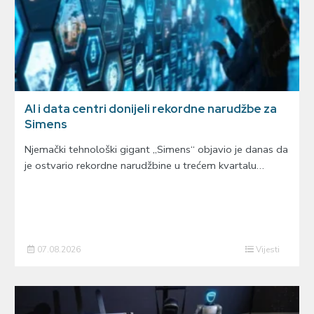
AI i data centri donijeli rekordne narudžbe za
Simens
Njemački tehnološki gigant „Simens“ objavio je danas da
je ostvario rekordne narudžbine u trećem kvartalu…
07.08.2026
Vijesti