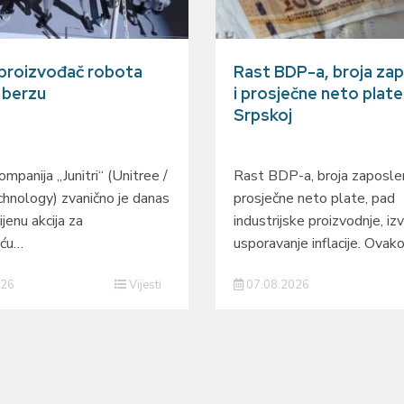
 proizvođač robota
Rast BDP-a, broja zap
a berzu
i prosječne neto plate
Srpskoj
mpanija „Junitri“ (Unitree /
Rast BDP-a, broja zaposlen
hnology) zvanično je danas
prosječne neto plate, pad
ijenu akcija za
industrijske proizvodnje, izv
eću…
usporavanje inflacije. Ovak
026
Vijesti
07.08.2026