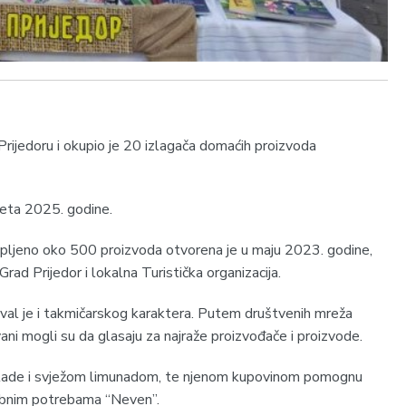
Prijedoru i okupio je 20 izlagača domaćih proizvoda
ljeta 2025. godine.
upljeno oko 500 proizvoda otvorena je u maju 2023. godine,
rad Prijedor i lokalna Turistička organizacija.
val je i takmičarskog karaktera. Putem društvenih mreža
ni mogli su da glasaju za najraže proizvođače i proizvode.
shlade i svježom limunadom, te njenom kupovinom pomognu
sebnim potrebama “Neven”.