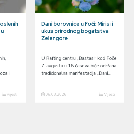
oslenih
Dani borovnice u Foči: Mirisi i
 u
ukus prirodnog bogatstva
Zelengore
ih,
U Rafting centru „Bastasi“ kod Foče
7. avgusta u 18 časova biće održana
oza i
tradicionalna manifestacija „Dani…
o…
Vijesti
06.08.2026
Vijesti