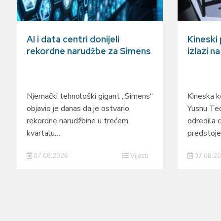
AI i data centri donijeli
Kineski
rekordne narudžbe za Simens
izlazi n
Njemački tehnološki gigant „Simens“
Kineska ko
objavio je danas da je ostvario
Yushu Tec
rekordne narudžbine u trećem
odredila c
kvartalu…
predstoj
07.08.2026
Vijesti
07.08.2