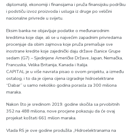
diplomatiji, ekonomiji i finansijama i pruža finansijsku podršku
i podstiču izvoz proizvoda i usluga iz druge po veličini
nacionalne privrede u svijetu.
Eksim banka ne objavljuje podatke o međunarodnim
kreditima koje daje, ali se u najvećim zapadnim privredama
procenjuje da obim zajmova koje pruža premašuje sve
inostrane kredite koje zajednički daju države članice Grupe
sedam (G7) – Sjedinjene Američke Države, Japan, Nemačka,
Francuska, Velika Britanija, Kanada i Italija.
CAPITAL je u više navrata pisao o ovom projektu, a između
ostalog, i to da je cijena cijena izgradnje hidroelektrane
“Dabar” u samo nekoliko godina porasla za 300 miliona
maraka.
Nakon što je sredinom 2019. godine skočila sa prvobitnih
352 na 488 miliona, nove procjene pokazuju da će ovaj
projekat koštati 661 milion maraka.
Vlada RS je ove godine produžila „Hidroelektranama na