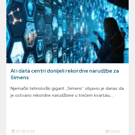
AI i data centri donijeli rekordne narudžbe za
Simens
Njemački tehnološki gigant „Simens“ objavio je danas da
je ostvario rekordne narudžbine u trećem kvartalu…
07.08.2026
Vijesti