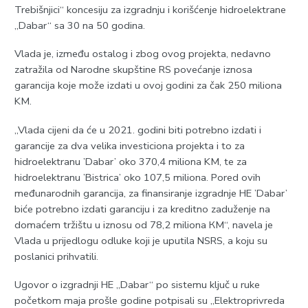
Trebišnjici“ koncesiju za izgradnju i korišćenje hidroelektrane
„Dabar“ sa 30 na 50 godina.
Vlada je, između ostalog i zbog ovog projekta, nedavno
zatražila od Narodne skupštine RS povećanje iznosa
garancija koje može izdati u ovoj godini za čak 250 miliona
KM.
„Vlada cijeni da će u 2021. godini biti potrebno izdati i
garancije za dva velika investiciona projekta i to za
hidroelektranu ’Dabar’ oko 370,4 miliona KM, te za
hidroelektranu ’Bistrica’ oko 107,5 miliona. Pored ovih
međunarodnih garancija, za finansiranje izgradnje HE ’Dabar’
biće potrebno izdati garanciju i za kreditno zaduženje na
domaćem tržištu u iznosu od 78,2 miliona КM“, navela je
Vlada u prijedlogu odluke koji je uputila NSRS, a koju su
poslanici prihvatili.
Ugovor o izgradnji HE „Dabar“ po sistemu ključ u ruke
početkom maja prošle godine potpisali su „Elektroprivreda