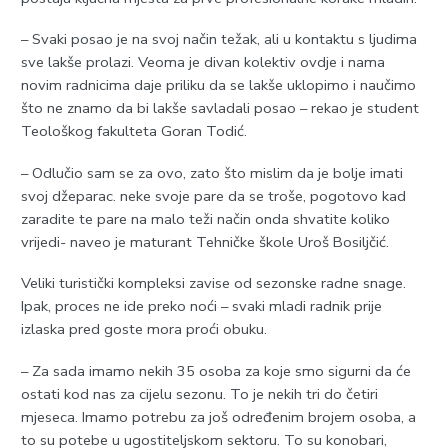
– Svaki posao je na svoj način težak, ali u kontaktu s ljudima
sve lakše prolazi. Veoma je divan kolektiv ovdje i nama
novim radnicima daje priliku da se lakše uklopimo i naučimo
što ne znamo da bi lakše savladali posao – rekao je student
Teološkog fakulteta Goran Todić.
– Odlučio sam se za ovo, zato što mislim da je bolje imati
svoj džeparac. neke svoje pare da se troše, pogotovo kad
zaradite te pare na malo teži način onda shvatite koliko
vrijedi- naveo je maturant Tehničke škole Uroš Bosiljčić.
Veliki turistički kompleksi zavise od sezonske radne snage.
Ipak, proces ne ide preko noći – svaki mladi radnik prije
izlaska pred goste mora proći obuku.
– Za sada imamo nekih 35 osoba za koje smo sigurni da će
ostati kod nas za cijelu sezonu. To je nekih tri do četiri
mjeseca. Imamo potrebu za još određenim brojem osoba, a
to su potebe u ugostiteljskom sektoru. To su konobari,