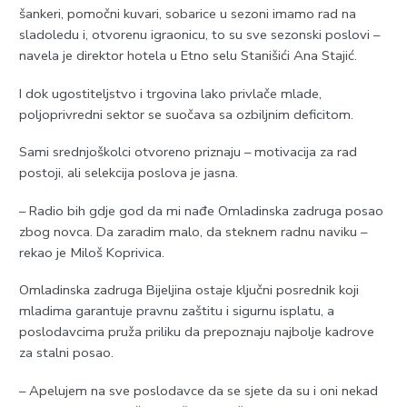
šankeri, pomočni kuvari, sobarice u sezoni imamo rad na
sladoledu i, otvorenu igraonicu, to su sve sezonski poslovi –
navela je direktor hotela u Etno selu Stanišići Ana Stajić.
I dok ugostiteljstvo i trgovina lako privlače mlade,
poljoprivredni sektor se suočava sa ozbiljnim deficitom.
Sami srednjoškolci otvoreno priznaju – motivacija za rad
postoji, ali selekcija poslova je jasna.
– Radio bih gdje god da mi nađe Omladinska zadruga posao
zbog novca. Da zaradim malo, da steknem radnu naviku –
rekao je Miloš Koprivica.
Omladinska zadruga Bijeljina ostaje ključni posrednik koji
mladima garantuje pravnu zaštitu i sigurnu isplatu, a
poslodavcima pruža priliku da prepoznaju najbolje kadrove
za stalni posao.
– Apelujem na sve poslodavce da se sjete da su i oni nekad