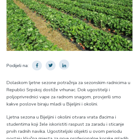
Podijeli na:
Dolaskom ljetne sezone potražnja za sezonskim radnicima u
Republici Srpskoj dostiže vrhunac. Dok ugostitelji i
poljoprivrednici vape za radnom snagom, provjerili smo
kakve poslove biraju mladi u Bijeljini i okolini.
Ljetna sezona u Bijeljini i okolini otvara vrata đacima i
studentima koji žele iskoristiti raspust za zaradu i sticanje
prvih radnih navika. Ugostiteljski objekti u ovom periodu
postaju ključna mjesta za prve profesionalne korake mladih.