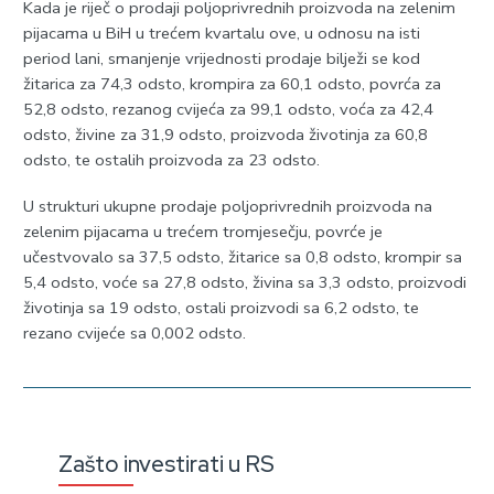
Kada je riječ o prodaji poljoprivrednih proizvoda na zelenim
pijacama u BiH u trećem kvartalu ove, u odnosu na isti
period lani, smanjenje vrijednosti prodaje bilježi se kod
žitarica za 74,3 odsto, krompira za 60,1 odsto, povrća za
52,8 odsto, rezanog cvijeća za 99,1 odsto, voća za 42,4
odsto, živine za 31,9 odsto, proizvoda životinja za 60,8
odsto, te ostalih proizvoda za 23 odsto.
U strukturi ukupne prodaje poljoprivrednih proizvoda na
zelenim pijacama u trećem tromjesečju, povrće je
učestvovalo sa 37,5 odsto, žitarice sa 0,8 odsto, krompir sa
5,4 odsto, voće sa 27,8 odsto, živina sa 3,3 odsto, proizvodi
životinja sa 19 odsto, ostali proizvodi sa 6,2 odsto, te
rezano cvijeće sa 0,002 odsto.
Zašto investirati u RS