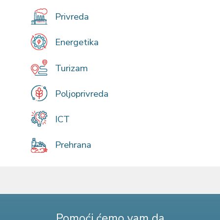
Privreda
Energetika
Turizam
Poljoprivreda
ICT
Prehrana
Pomoći ćemo vam da