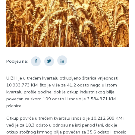
Podijeli na:
U BiH je u trećem kvartalu otkupljeno žitarica vrijednosti
10.933.773 KM, što je više za 41,2 odsto nego u istom
kvartalu prošle godine, dok je otkup industrijskog bilja
povećan za skoro 109 odsto i iznosio je 3.584.371 KM.
pšenica
Otkup povrća u trećem kvartalu iznosio je 10.212.589 KM i
veći je za 10,3 odsto u odnosu na isti period lani, dok je
otkup stočnog krmnog bilja povećan za 35,6 odsto i iznosio