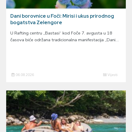
Dani borovnice u Foči: Mirisi i ukus prirodnog
bogatstva Zelengore
U Rafting centru „Bastasi“ kod Foče 7. avgusta u 18
časova biće održana tradicionalna manifestacija „Dani…
06.08.2026
Vijesti