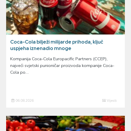
Coca-Cola bilježi milijarde prihoda, ključ
uspjeha iznenadio mnoge
Kompanija Coca-Cola Europacific Partners (CCEP),
najveći svjetski punioničar proizvoda kompanije Coca-
Cola po…
06.08.2026
Vijesti