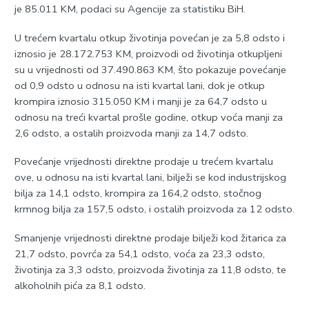
je 85.011 KM, podaci su Agencije za statistiku BiH.
U trećem kvartalu otkup životinja povećan je za 5,8 odsto i
iznosio je 28.172.753 KM, proizvodi od životinja otkupljeni
su u vrijednosti od 37.490.863 KM, što pokazuje povećanje
od 0,9 odsto u odnosu na isti kvartal lani, dok je otkup
krompira iznosio 315.050 KM i manji je za 64,7 odsto u
odnosu na treći kvartal prošle godine, otkup voća manji za
2,6 odsto, a ostalih proizvoda manji za 14,7 odsto.
Povećanje vrijednosti direktne prodaje u trećem kvartalu
ove, u odnosu na isti kvartal lani, bilježi se kod industrijskog
bilja za 14,1 odsto, krompira za 164,2 odsto, stočnog
krmnog bilja za 157,5 odsto, i ostalih proizvoda za 12 odsto.
Smanjenje vrijednosti direktne prodaje bilježi kod žitarica za
21,7 odsto, povrća za 54,1 odsto, voća za 23,3 odsto,
životinja za 3,3 odsto, proizvoda životinja za 11,8 odsto, te
alkoholnih pića za 8,1 odsto.