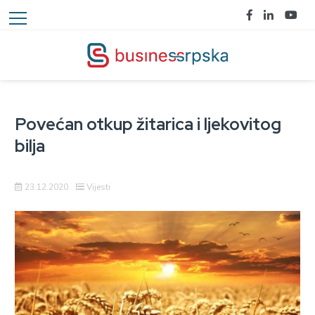
Povećan otkup žitarica i ljekovitog
bilja
23.12.2020
Vijesti