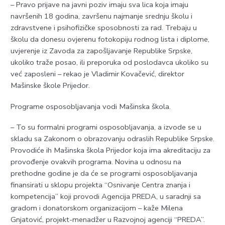
– Pravo prijave na javni poziv imaju sva lica koja imaju
navršenih 18 godina, završenu najmanje srednju školu i
zdravstvene i psihofizičke sposobnosti za rad. Trebaju u
školu da donesu ovjerenu fotokopiju rodnog lista i diplome,
uvjerenje iz Zavoda za zapošljavanje Republike Srpske,
ukoliko traže posao, ili preporuka od poslodavca ukoliko su
već zaposleni – rekao je Vladimir Kovačević, direktor
Mašinske škole Prijedor.
Programe osposobljavanja vodi Mašinska škola.
– To su formalni programi osposobljavanja, a izvode se u
skladu sa Zakonom o obrazovanju odraslih Republike Srpske.
Provodiće ih Mašinska škola Prijedor koja ima akreditaciju za
provođenje ovakvih programa. Novina u odnosu na
prethodne godine je da će se programi osposobljavanja
finansirati u sklopu projekta “Osnivanje Centra znanja i
kompetencija” koji provodi Agencija PREDA, u saradnji sa
gradom i donatorskom organizacijom – kaže Milena
Gnjatović, projekt-menadžer u Razvojnoj agenciji “PREDA”.