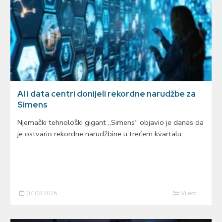
AI i data centri donijeli rekordne narudžbe za
Simens
Njemački tehnološki gigant „Simens“ objavio je danas da
je ostvario rekordne narudžbine u trećem kvartalu…
07.08.2026
Vijesti