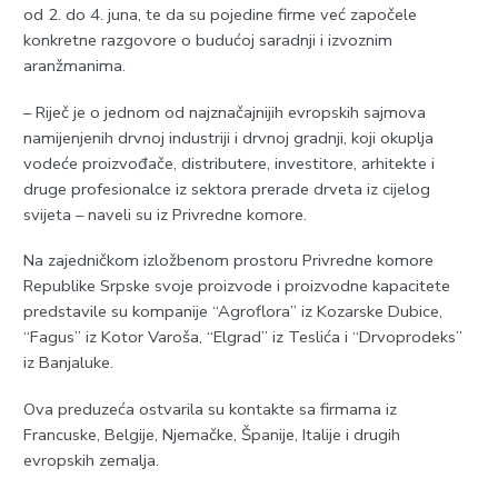
od 2. do 4. juna, te da su pojedine firme već započele
konkretne razgovore o budućoj saradnji i izvoznim
aranžmanima.
– Riječ je o jednom od najznačajnijih evropskih sajmova
namijenjenih drvnoj industriji i drvnoj gradnji, koji okuplja
vodeće proizvođače, distributere, investitore, arhitekte i
druge profesionalce iz sektora prerade drveta iz cijelog
svijeta – naveli su iz Privredne komore.
Na zajedničkom izložbenom prostoru Privredne komore
Republike Srpske svoje proizvode i proizvodne kapacitete
predstavile su kompanije “Agroflora” iz Kozarske Dubice,
“Fagus” iz Kotor Varoša, “Elgrad” iz Teslića i “Drvoprodeks”
iz Banjaluke.
Ova preduzeća ostvarila su kontakte sa firmama iz
Francuske, Belgije, Njemačke, Španije, Italije i drugih
evropskih zemalja.