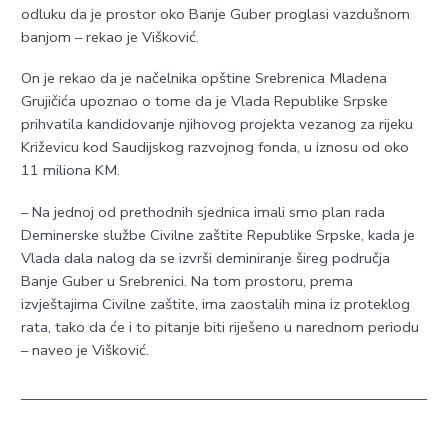
odluku da je prostor oko Banje Guber proglasi vazdušnom
banjom – rekao je Višković.
On je rekao da je načelnika opštine Srebrenica Mladena
Grujičića upoznao o tome da je Vlada Republike Srpske
prihvatila kandidovanje njihovog projekta vezanog za rijeku
Križevicu kod Saudijskog razvojnog fonda, u iznosu od oko
11 miliona KM.
– Na jednoj od prethodnih sjednica imali smo plan rada
Deminerske službe Civilne zaštite Republike Srpske, kada je
Vlada dala nalog da se izvrši deminiranje šireg područja
Banje Guber u Srebrenici. Na tom prostoru, prema
izvještajima Civilne zaštite, ima zaostalih mina iz proteklog
rata, tako da će i to pitanje biti riješeno u narednom periodu
– naveo je Višković.