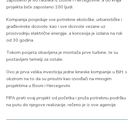
zaposleno je 60 radnika iz Bosne i Hercegovine, a do kraja
projekta biće zaposleno 100 ljudi.
Kompanija posjeduje sve potrebne ekološke, urbanističke i
građevinske dozvole, kao i sve dozvole vezane uz
proizvodnju električne energije, a koncesija je izdana na rok
od 30 godina.
Tokom posjeta obavljena je montaža prve turbine, te su
postavljeni temelji za ostale.
Ovo je prva velika investicija jedne kineske kompanije u BiH, s
obzirom na to da su prisutni kao izvođači na mnogim
projektima u Bosni i Hercegovini.
FIPA prati ovaj projekt od početka i pruža potrebnu podršku
na putu do njegove realizacije, rečeno je iz ove agencije.