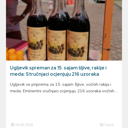
Ugljevik spreman za 15. sajam šljive, rakije i
meda: Stručnjaci ocjenjuju 216 uzoraka
Ugljevik se priprema za 15. sajam šljive, voćnih rakija i
meda. Eminentni sručnjaci ocjenjuju 216 uzoraka voćnih…
09.08.2026
Vijesti