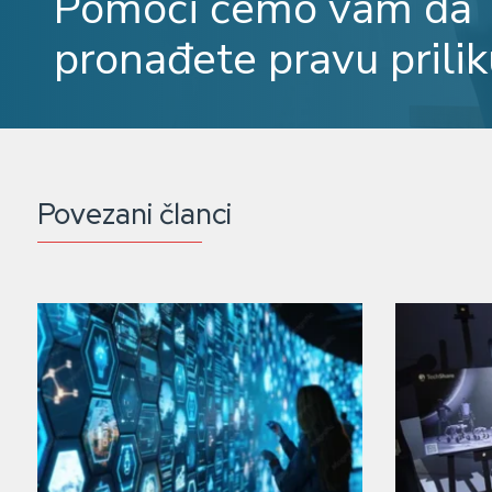
Pomoći ćemo vam da
pronađete pravu prilik
Povezani članci