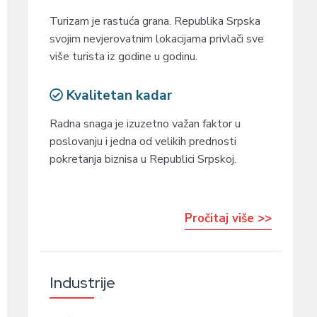
Turizam je rastuća grana. Republika Srpska
svojim nevjerovatnim lokacijama privlači sve
više turista iz godine u godinu.
Kvalitetan kadar
Radna snaga je izuzetno važan faktor u
poslovanju i jedna od velikih prednosti
pokretanja biznisa u Republici Srpskoj.
Pročitaj više >>
Industrije