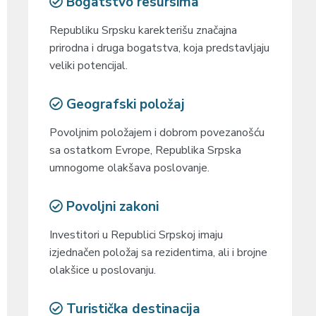
Bogatstvo resursima
Republiku Srpsku karekterišu značajna
prirodna i druga bogatstva, koja predstavljaju
veliki potencijal.
Geografski položaj
Povoljnim položajem i dobrom povezanošću
sa ostatkom Evrope, Republika Srpska
umnogome olakšava poslovanje.
Povoljni zakoni
Investitori u Republici Srpskoj imaju
izjednačen položaj sa rezidentima, ali i brojne
olakšice u poslovanju.
Turistička destinacija