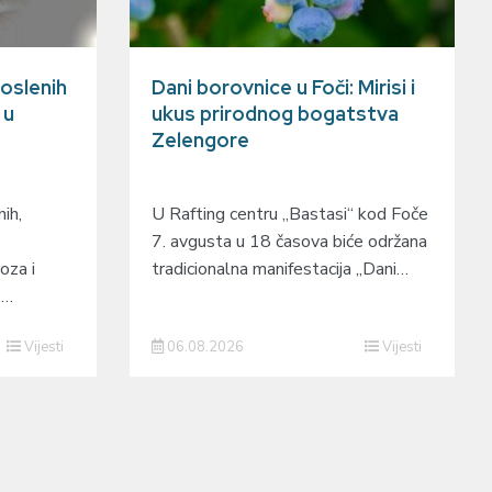
oslenih
Dani borovnice u Foči: Mirisi i
 u
ukus prirodnog bogatstva
Zelengore
ih,
U Rafting centru „Bastasi“ kod Foče
7. avgusta u 18 časova biće održana
oza i
tradicionalna manifestacija „Dani…
o…
Vijesti
06.08.2026
Vijesti