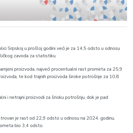
ici Srpskoj u prošloj godini veći je za 14,5 odsto u odnosu
ičkog zavoda za statistiku.
jeni proizvoda, najveći procentualni rast prometa za 25,9
roizvoda, te kod trajnih proizvoda široke potrošnje za 10,8
alni i netrajni proizvodi za šrioku potrošnju, dok je pad
gistrovan je rast od 22,9 odsto u odnosu na 2024. godinu,
rometa bio 3,4 odsto.