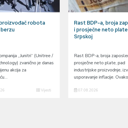
 proizvođač robota
Rast BDP-a, broja zap
a berzu
i prosječne neto plate
Srpskoj
mpanija „Junitri“ (Unitree /
Rast BDP-a, broja zaposlen
hnology) zvanično je danas
prosječne neto plate, pad
ijenu akcija za
industrijske proizvodnje, izv
eću…
usporavanje inflacije. Ovak
026
Vijesti
07.08.2026