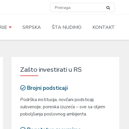
IJE
SRPSKA
ŠTA NUDIMO
KONTAKT
Zašto investirati u RS
Brojni podsticaji
Podrška institucija, novčani podsticaji,
subvencije, poreska izuzeća – sve sa ciljem
poboljšanja poslovnog ambijenta.