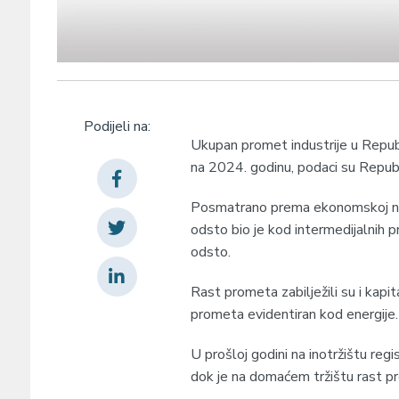
Podijeli na:
Ukupan promet industrije u Republ
na 2024. godinu, podaci su Republ
Posmatrano prema ekonomskoj nam
odsto bio je kod intermedijalnih p
odsto.
Rast prometa zabilježili su i kapit
prometa evidentiran kod energije.
U prošloj godini na inotržištu re
dok je na domaćem tržištu rast p