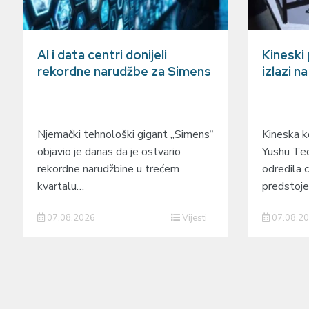
AI i data centri donijeli
Kineski
rekordne narudžbe za Simens
izlazi n
Njemački tehnološki gigant „Simens“
Kineska ko
objavio je danas da je ostvario
Yushu Tec
rekordne narudžbine u trećem
odredila c
kvartalu…
predstoj
07.08.2026
Vijesti
07.08.2