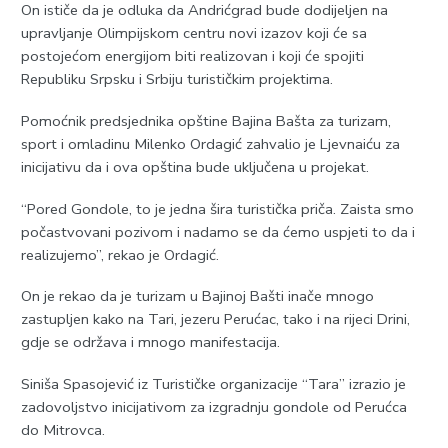
On ističe da je odluka da Andrićgrad bude dodijeljen na
upravljanje Olimpijskom centru novi izazov koji će sa
postojećom energijom biti realizovan i koji će spojiti
Republiku Srpsku i Srbiju turističkim projektima.
Pomoćnik predsjednika opštine Bajina Bašta za turizam,
sport i omladinu Milenko Ordagić zahvalio je Ljevnaiću za
inicijativu da i ova opština bude uključena u projekat.
“Pored Gondole, to je jedna šira turistička priča. Zaista smo
počastvovani pozivom i nadamo se da ćemo uspjeti to da i
realizujemo”, rekao je Ordagić.
On je rekao da je turizam u Bajinoj Bašti inače mnogo
zastupljen kako na Tari, jezeru Perućac, tako i na rijeci Drini,
gdje se održava i mnogo manifestacija.
Siniša Spasojević iz Turističke organizacije “Tara” izrazio je
zadovoljstvo inicijativom za izgradnju gondole od Perućca
do Mitrovca.