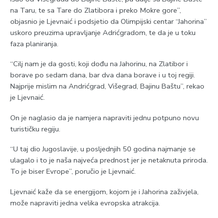
na Taru, te sa Tare do Zlatibora i preko Mokre gore”,
objasnio je Ljevnaić i podsjetio da Olimpijski centar “Jahorina”
uskoro preuzima upravljanje Adrićgradom, te da je u toku
faza planiranja.
“Cilj nam je da gosti, koji dođu na Jahorinu, na Zlatibor i
borave po sedam dana, bar dva dana borave i u toj regiji.
Najprije mislim na Andrićgrad, Višegrad, Bajinu Baštu”, rekao
je Ljevnaić.
On je naglasio da je namjera napraviti jednu potpuno novu
turističku regiju.
“U taj dio Jugoslavije, u posljednjih 50 godina najmanje se
ulagalo i to je naša najveća prednost jer je netaknuta priroda.
To je biser Evrope”, poručio je Ljevnaić.
Ljevnaić kaže da se energijom, kojom je i Jahorina zaživjela,
može napraviti jedna velika evropska atrakcija.