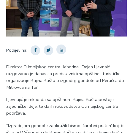
Podijeli na:
Direktor Olimpijskog centra “Jahorina” Dejan Ljevnaić
razgovarao je danas sa predstavnicima opštine i turističke
organizacije Bajina Bašta o izgradnji gondole od Perućca do
Mitrovca na Tari.
Ljevnajić je rekao da sa opštinom Bajina Bašta postoje
zajedničke ideje, te da ih rukovodstvo Olimpijskog centra
podržava.
“Izgradnjom gondole zaokružili bismo ‘čarobni prsten’ koji bi
išao od Višegrada do Bajine Bašte, pa dalje sa Bajine Bašte