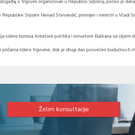
ogađaj o trgovini organizovan u Republici Srpskoj, počeo je danas
 Republike Srpske Nenad Stevandić, premijer i ministri u Vladi Sr
lja lidere biznisa, kreatore politika i inovatore Balkana sa ciljem 
nim pričama lidera trgovine, dok je drugi dan posvećen budućnosti
Želim konsultacije