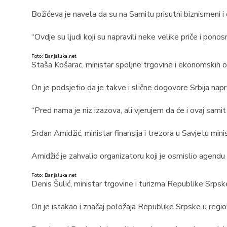
Božićeva je navela da su na Samitu prisutni biznismeni i
“Ovdje su ljudi koji su napravili neke velike priče i pon
Foto: Banjaluka.net
Staša Košarac, ministar spoljne trgovine i ekonomskih o
On je podsjetio da je takve i slične dogovore Srbija napr
“Pred nama je niz izazova, ali vjerujem da će i ovaj sa
Srđan Amidžić, ministar finansija i trezora u Savjetu m
Amidžić je zahvalio organizatoru koji je osmislio agend
Foto: Banjaluka.net
Denis Šulić, ministar trgovine i turizma Republike Srpske, 
On je istakao i značaj položaja Republike Srpske u region