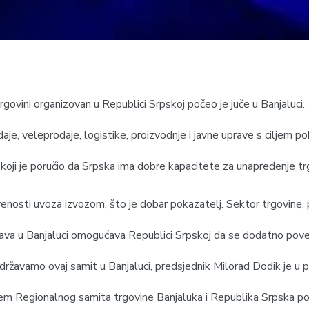
govini organizovan u Republici Srpskoj počeo je juče u Banjaluci.
aje, veleprodaje, logistike, proizvodnje i javne uprave s ciljem p
 koji je poručio da Srpska ima dobre kapacitete za unapređenje tr
enosti uvoza izvozom, što je dobar pokazatelj. Sektor trgovine, 
ržava u Banjaluci omogućava Republici Srpskoj da se dodatno pov
državamo ovaj samit u Banjaluci, predsjednik Milorad Dodik je u po
njem Regionalnog samita trgovine Banjaluka i Republika Srpska po