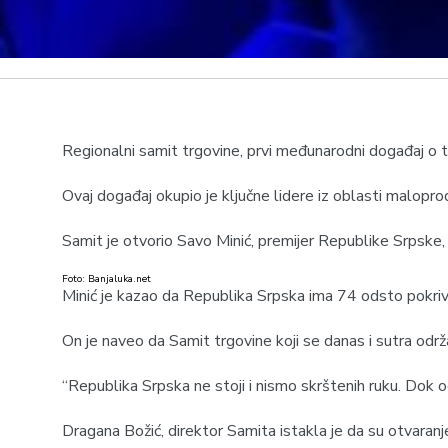
Regionalni samit trgovine, prvi međunarodni događaj o tr
Ovaj događaj okupio je ključne lidere iz oblasti maloprod
Samit je otvorio Savo Minić, premijer Republike Srpske,
Foto: Banjaluka.net
Minić je kazao da Republika Srpska ima 74 odsto pokriv
On je naveo da Samit trgovine koji se danas i sutra od
“Republika Srpska ne stoji i nismo skrštenih ruku. Dok o
Dragana Božić, direktor Samita istakla je da su otvara