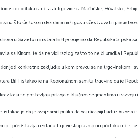
 donosioci odluka iz oblasti trgovine iz Mađarske, Hrvatske, Srbij
osni smo što će tokom dva dana naši gosti učestvovati i prisustvova
dnosa u Savjetu ministara BiH je ocijenio da Republika Srpska sa 
avila sa Kinom, te da ne vidi razlog zašto to ne bi uradila i Repub
mit donijeti konkretne zaključke u kom pravcu se na trgovinskom 
inistara BiH istakao je na Regionalnom samitu trgovine da je Repu
u kroz koju se postavljaju pitanja o ključnim segmentima u razvo
istakao je da je ovaj samit prilika da najuticajniji ljudi iz biznisa 
u jer predstavlja centar u trgovinskoj razmjeni i protoku robe i u