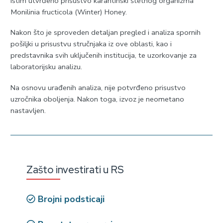
istim utvrđeno prisustvo karantinski štetnog organizma
Monilinia fructicola (Winter) Honey.
Nakon što je sproveden detaljan pregled i analiza spornih
pošiljki u prisustvu stručnjaka iz ove oblasti, kao i
predstavnika svih uključenih institucija, te uzorkovanje za
laboratorijsku analizu.
Na osnovu urađenih analiza, nije potvrđeno prisustvo
uzročnika oboljenja. Nakon toga, izvoz je neometano
nastavljen.
Zašto investirati u RS
Brojni podsticaji