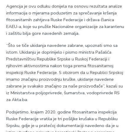
Agencija je ovu odluku donijela na osnovu rezultata analize
informacija o mjerama poduzetim za sprečavanje kršenja
fitosanitarnih zahtjeva Ruske Federacije i država članica
EAEU-a, koje su pružile Nacionalne organizacije za karantenu
i zaštitu bilja gore navedenih zemalja.
“Što se tiče ukidanja navedene zabrane, upoznati smo sa
istom. Ukidanju je doprinijelo i pismo ministra Pašalića
Predstavništvu Republike Srpske u Ruskoj Federaciji i
njihovim aktivnostima nakon toga prema fitosanitarnoj
inspekciji Ruske Federacije. S obzirom da u Republici Srpskoj
imamo značajnu proizvodnju kruške, ukidanje navedene
zabrane je svakako značajno za naše proizvođače”, kazali su
iz Ministarstva poljoprivrede, šumarstva, vodoprivrede RS
za Akta.ba.
Podsjetimo, krajem 2020. godine fitosanitarna inspekcija
Ruske Federacije vratila je tri pošiljke krušaka u Republiku
Srpsku, gdje je u pratećoj dokumentaciji navedeno da je u