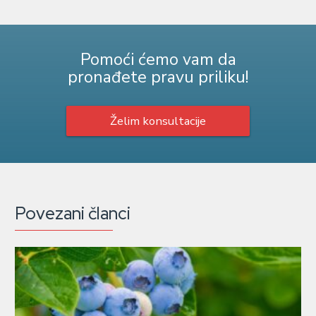
Pomoći ćemo vam da
pronađete pravu priliku!
Želim konsultacije
Povezani članci