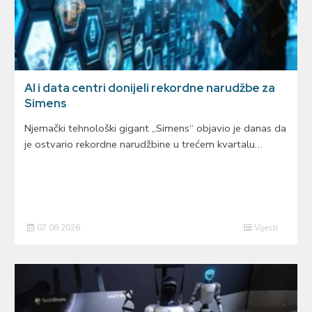
AI i data centri donijeli rekordne narudžbe za
Simens
Njemački tehnološki gigant „Simens“ objavio je danas da
je ostvario rekordne narudžbine u trećem kvartalu…
07.08.2026
Vijesti