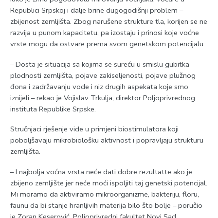
Republici Srpskoj i dalje brine dugogodišnji problem –
zbijenost zemljišta. Zbog narušene strukture tla, korijen se ne
razvija u punom kapacitetu, pa izostaju i prinosi koje voćne
vrste mogu da ostvare prema svom genetskom potencijalu.
– Dosta je situacija sa kojima se sureću u smislu gubitka
plodnosti zemljišta, pojave zakiseljenosti, pojave plužnog
đona i zadržavanju vode i niz drugih aspekata koje smo
iznijeli – rekao je Vojislav Trkulja, direktor Poljoprivrednog
instituta Republike Srpske.
Stručnjaci rješenje vide u primjeni biostimulatora koji
poboljšavaju mikrobiološku aktivnost i popravljaju strukturu
zemljišta.
– I najbolja voćna vrsta neće dati dobre rezultatte ako je
zbijeno zemljište jer neće moći ispoljiti taj genetski potencijal.
Mi moramo da aktiviramo mikroorganizme, bakteriju, floru,
faunu da bi stanje hranljivih materija bilo što bolje – poručio
je Zoran Keserović, Poljoprivredni fakultet Novi Sad.