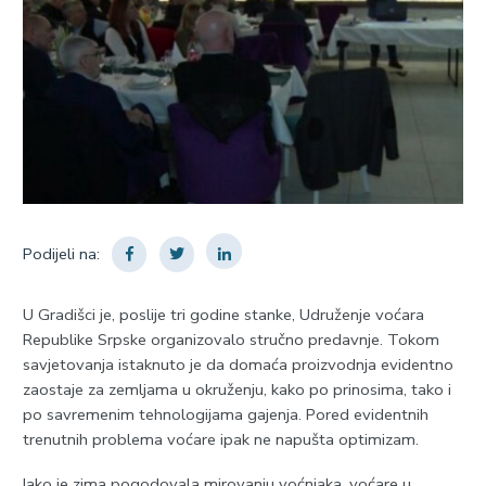
Podijeli na:
U Gradišci je, poslije tri godine stanke, Udruženje voćara
Republike Srpske organizovalo stručno predavnje. Tokom
savjetovanja istaknuto je da domaća proizvodnja evidentno
zaostaje za zemljama u okruženju, kako po prinosima, tako i
po savremenim tehnologijama gajenja. Pored evidentnih
trenutnih problema voćare ipak ne napušta optimizam.
Iako je zima pogodovala mirovanju voćnjaka, voćare u