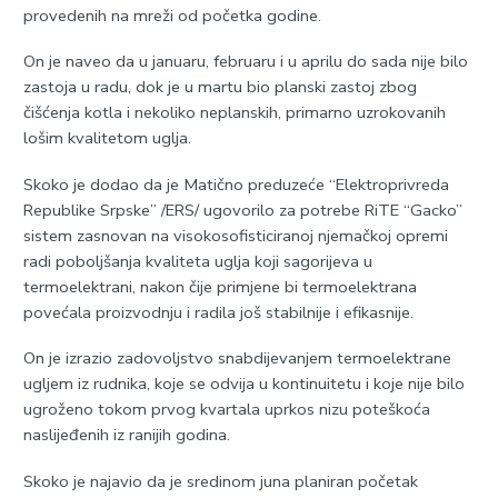
provedenih na mreži od početka godine.
On je naveo da u januaru, februaru i u aprilu do sada nije bilo
zastoja u radu, dok je u martu bio planski zastoj zbog
čišćenja kotla i nekoliko neplanskih, primarno uzrokovanih
lošim kvalitetom uglja.
Skoko je dodao da je Matično preduzeće “Elektroprivreda
Republike Srpske” /ERS/ ugovorilo za potrebe RiTE “Gacko”
sistem zasnovan na visokosofisticiranoj njemačkoj opremi
radi poboljšanja kvaliteta uglja koji sagorijeva u
termoelektrani, nakon čije primjene bi termoelektrana
povećala proizvodnju i radila još stabilnije i efikasnije.
On je izrazio zadovoljstvo snabdijevanjem termoelektrane
ugljem iz rudnika, koje se odvija u kontinuitetu i koje nije bilo
ugroženo tokom prvog kvartala uprkos nizu poteškoća
naslijeđenih iz ranijih godina.
Skoko je najavio da je sredinom juna planiran početak