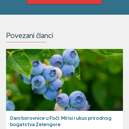
Povezani članci
Dani borovnice u Foči: Mirisi i ukus prirodnog
bogatstva Zelengore