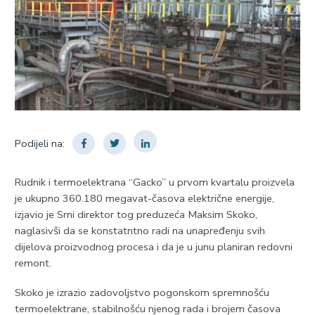
Podijeli na:
Rudnik i termoelektrana “Gacko” u prvom kvartalu proizvela
je ukupno 360.180 megavat-časova električne energije,
izjavio je Srni direktor tog preduzeća Maksim Skoko,
naglasivši da se konstatntno radi na unapređenju svih
dijelova proizvodnog procesa i da je u junu planiran redovni
remont.
Skoko je izrazio zadovoljstvo pogonskom spremnošću
termoelektrane, stabilnošću njenog rada i brojem časova