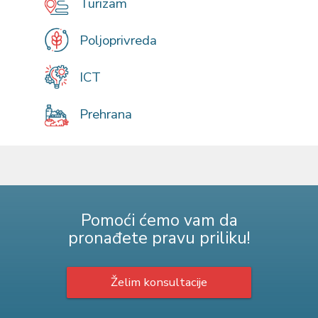
Turizam
Poljoprivreda
ICT
Prehrana
Pomoći ćemo vam da
pronađete pravu priliku!
Želim konsultacije