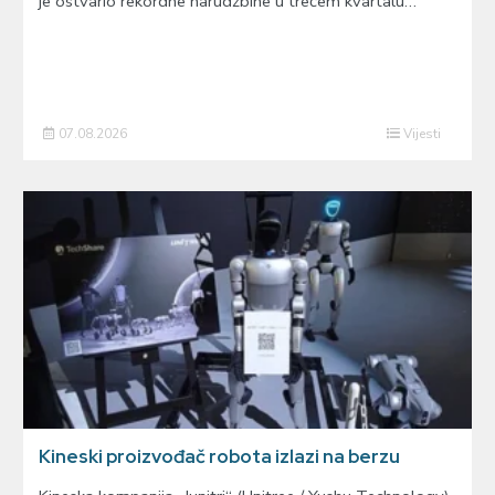
je ostvario rekordne narudžbine u trećem kvartalu…
07.08.2026
Vijesti
Kineski proizvođač robota izlazi na berzu