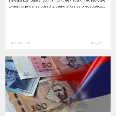
Kineska kompanija „Junitri“ (Unitree / Yushu Technology)
zvanično je danas odredila cijenu akcija za predstojeću…
07.08.2026
Vijesti