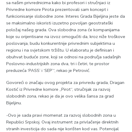
sa našim privrednicima kako bi profesori i stručnjaci iz
Privredne komore Pirota prezentovali sam koncept i
funkcionisanje slobodne zone. Interes Grada Bijeljina jeste da
se maksimalno iskoristi izuzetno povoljan geostrateški
položaj našeg grada. Ova slobodna zona će kompanijama
koje su orijentisane na izvoz omogućiti da, kroz niže troškove
poslovanja, budu konkurentnije privrednim subjektima u
regionu i na svjetskom tržištu. U elaboratu je definisan i
obuhvat buduće zone, koji se odnosi na područja sadašnjih
Poslovno-industrijskih zona dva, tri i četiri, te prostor
preduzeća ‘PASS’ i ‘SEP’“, rekao je Petrović.
Govoreći o značaju ovog projekta za privredu grada, Dragan
Kostić iz Privredne komore „Pirot“, stručnjak za razvoj
slobodnih zona, rekao je da je ovo velika šansa za grad
Bijeljinu.
-Ovo je sada pravi momenat za razvoj slobodnih zona u
Republici Srpskoj. Ovaj instrument za privlačenje direktnih
stranih investicija do sada nije korišten kod vas. Potencijal