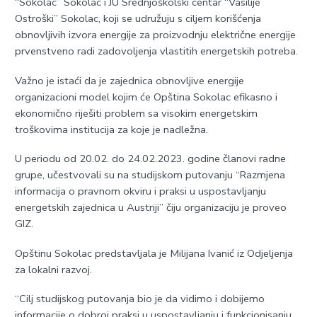
“Sokolac” Sokolac i JU Srednjoškolski centar “Vasilije
Ostroški” Sokolac, koji se udružuju s ciljem korišćenja
obnovljivih izvora energije za proizvodnju električne energije
prvenstveno radi zadovoljenja vlastitih energetskih potreba.
Važno je istaći da je zajednica obnovljive energije
organizacioni model kojim će Opština Sokolac efikasno i
ekonomično riješiti problem sa visokim energetskim
troškovima institucija za koje je nadležna.
U periodu od 20.02. do 24.02.2023. godine članovi radne
grupe, učestvovali su na studijskom putovanju “Razmjena
informacija o pravnom okviru i praksi u uspostavljanju
energetskih zajednica u Austriji” čiju organizaciju je proveo
GIZ.
Opštinu Sokolac predstavljala je Milijana Ivanić iz Odjeljenja
za lokalni razvoj.
“Cilj studijskog putovanja bio je da vidimo i dobijemo
informacije o dobroj praksi u uspostavljanju i funkcionisanju