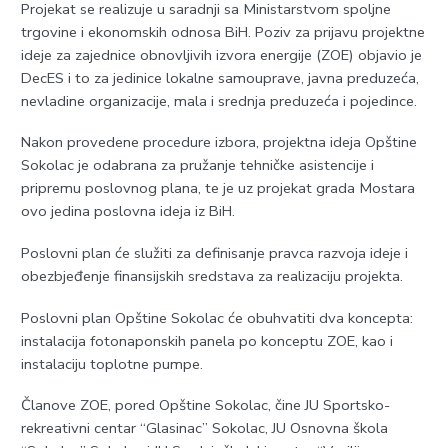
Projekat se realizuje u saradnji sa Ministarstvom spoljne
trgovine i ekonomskih odnosa BiH. Poziv za prijavu projektne
ideje za zajednice obnovljivih izvora energije (ZOE) objavio je
DecES i to za jedinice lokalne samouprave, javna preduzeća,
nevladine organizacije, mala i srednja preduzeća i pojedince.
Nakon provedene procedure izbora, projektna ideja Opštine
Sokolac je odabrana za pružanje tehničke asistencije i
pripremu poslovnog plana, te je uz projekat grada Mostara
ovo jedina poslovna ideja iz BiH.
Poslovni plan će služiti za definisanje pravca razvoja ideje i
obezbjeđenje finansijskih sredstava za realizaciju projekta.
Poslovni plan Opštine Sokolac će obuhvatiti dva koncepta:
instalacija fotonaponskih panela po konceptu ZOE, kao i
instalaciju toplotne pumpe.
Članove ZOE, pored Opštine Sokolac, čine JU Sportsko-
rekreativni centar “Glasinac” Sokolac, JU Osnovna škola