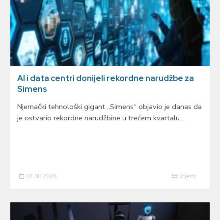
AI i data centri donijeli rekordne narudžbe za
Simens
Njemački tehnološki gigant „Simens“ objavio je danas da
je ostvario rekordne narudžbine u trećem kvartalu…
07.08.2026
Vijesti