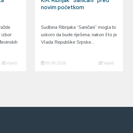
ča
KM: Ribnjak “Saničani” pred
novim početkom
ražde
Sudbina Ribnjaka “Saničani” mogla bi
 izbor
uskoro da bude riješena, nakon što je
đevinskih
Vlada Republike Srpske…
Vijesti
05.08.2026
Vijesti