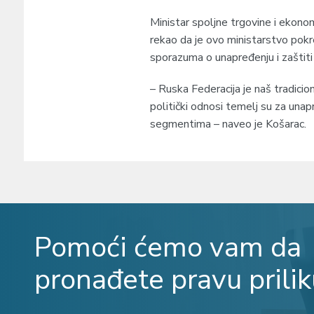
Ministar spoljne trgovine i ekono
rekao da je ovo ministarstvo pokr
sporazuma o unapređenju i zaštiti 
– Ruska Federacija je naš tradicio
politički odnosi temelj su za unapr
segmentima – naveo je Košarac.
Pomoći ćemo vam da
pronađete pravu prilik