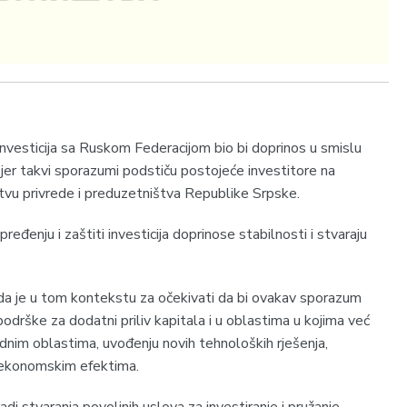
investicija sa Ruskom Federacijom bio bi doprinos u smislu
 jer takvi sporazumi podstiču postojeće investitore na
rstvu privrede i preduzetništva Republike Srpske.
ređenju i zaštiti investicija doprinose stabilnosti i stvaraju
 da je u tom kontekstu za očekivati da bi ovakav sporazum
odrške za dodatni priliv kapitala i u oblastima u kojima već
vrednim oblastima, uvođenju novih tehnoloških rješenja,
m ekonomskim efektima.
di stvaranja povoljnih uslova za investiranje i pružanje