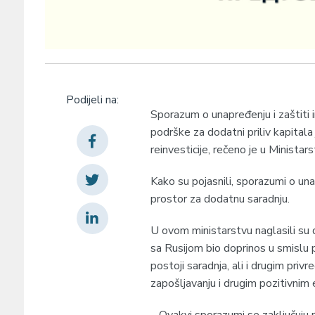
Podijeli na:
Sporazum o unapređenju i zaštiti 
podrške za dodatni priliv kapitala
reinvesticije, rečeno je u Minista
Kako su pojasnili, sporazumi o unap
prostor za dodatnu saradnju.
U ovom ministarstvu naglasili su
sa Rusijom bio doprinos u smislu p
postoji saradnja, ali i drugim pri
zapošljavanju i drugim pozitivni
– Ovakvi sporazumi se zaključuju ra