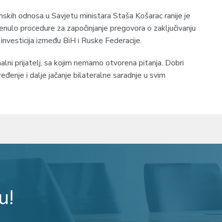
mskih odnosa u Savjetu ministara Staša Košarac ranije je
enulo procedure za započinjanje pregovora o zaključivanju
investicija između BiH i Ruske Federacije.
nalni prijatelj, sa kojim nemamo otvorena pitanja. Dobri
eđenje i dalje jačanje bilateralne saradnje u svim
u!