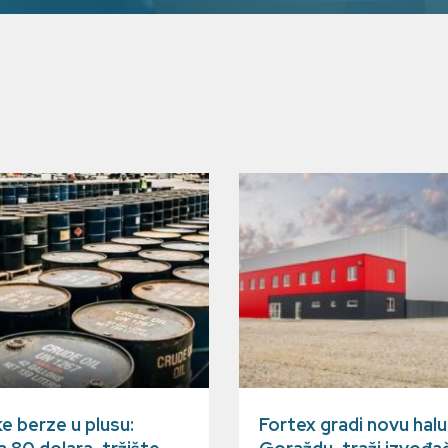
e berze u plusu:
Fortex gradi novu halu