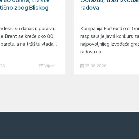
 80 dolara, tržište
Goraždu, traži izvođa
tično zbog Bliskog
radova
indeksi su danas u porastu,
Kompanija Fortex d.o.o. Go
fte Brent se kreće oko 80
raspisala je javni konkurs za
 barelu, a na tržištu vlada…
najpovoljnijeg izvođača gra
radova na…
026
Vijesti
05.08.2026