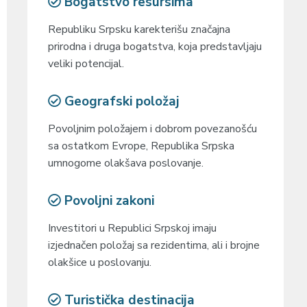
Bogatstvo resursima
Republiku Srpsku karekterišu značajna
prirodna i druga bogatstva, koja predstavljaju
veliki potencijal.
Geografski položaj
Povoljnim položajem i dobrom povezanošću
sa ostatkom Evrope, Republika Srpska
umnogome olakšava poslovanje.
Povoljni zakoni
Investitori u Republici Srpskoj imaju
izjednačen položaj sa rezidentima, ali i brojne
olakšice u poslovanju.
Turistička destinacija