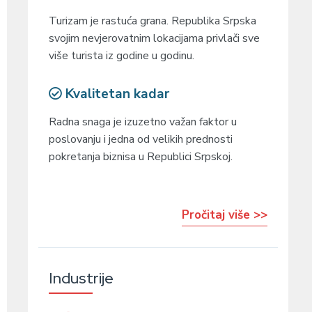
Turizam je rastuća grana. Republika Srpska
svojim nevjerovatnim lokacijama privlači sve
više turista iz godine u godinu.
Kvalitetan kadar
Radna snaga je izuzetno važan faktor u
poslovanju i jedna od velikih prednosti
pokretanja biznisa u Republici Srpskoj.
Pročitaj više >>
Industrije