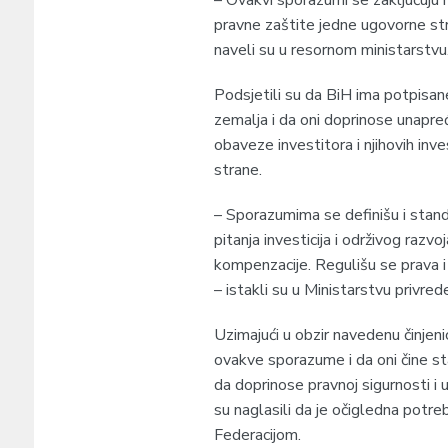
pravne zaštite jedne ugovorne stran
naveli su u resornom ministarstvu
Podsjetili su da BiH ima potpisane
zemalja i da oni doprinose unapre
obaveze investitora i njihovih inv
strane.
– Sporazumima se definišu i standa
pitanja investicija i održivog razv
kompenzacije. Regulišu se prava i 
– istakli su u Ministarstvu privred
Uzimajući u obzir navedenu činjen
ovakve sporazume i da oni čine 
da doprinose pravnoj sigurnosti i
su naglasili da je očigledna potre
Federacijom.