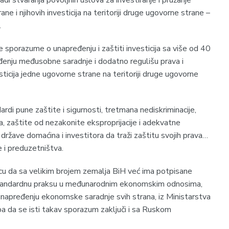
e i njihovih investicija na teritoriji druge ugovorne strane –
.
 sporazume o unapređenju i zaštiti investicija sa više od 40
đenju međusobne saradnje i dodatno regulišu prava i
esticija jedne ugovorne strane na teritoriji druge ugovorne
rdi pune zaštite i sigurnosti, tretmana nediskriminacije,
oja, zaštite od nezakonite eksproprijacije i adekvatne
države domaćina i investitora da traži zaštitu svojih prava…
e i preduzetništva.
icu da sa velikim brojem zemalja BiH već ima potpisane
standardnu praksu u međunarodnim ekonomskim odnosima,
 unapređenju ekonomske saradnje svih strana, iz Ministarstva
ba da se isti takav sporazum zaključi i sa Ruskom