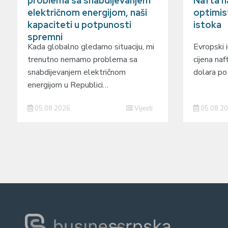
problema sa snabdijevanjem
Nafta na
električnom energijom, naši
optimis
kapaciteti u potpunosti
istoka
spremni
Kada globalno gledamo situaciju, mi
Evropski 
trenutno nemamo problema sa
cijena na
snabdijevanjem električnom
dolara po
energijom u Republici…
05.08.2026
Vijesti
05.08.2