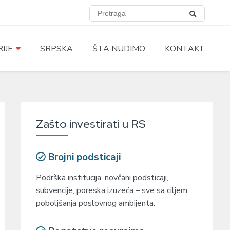
IJE
SRPSKA
ŠTA NUDIMO
KONTAKT
Zašto investirati u RS
Brojni podsticaji
Podrška institucija, novčani podsticaji,
subvencije, poreska izuzeća – sve sa ciljem
poboljšanja poslovnog ambijenta.