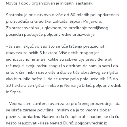
Novoj Topoli organizovan je inicijalni sastanak.
Sastanku je prisustvovalo više od 80 mladih poljoprivrednih
proizvođača iz Gradiške, Laktaša, Srpca i Prnjavora.
Zainteresovani su , uglavnom, za proširenje zemljišnog
posjeda i postojeće poljoprivredne proizvodnje.
– Јa sam isključivo sad što se tiče krčenja preuzeo bih
obavezu za nekih 5 hektara. Više nebih mogao jer
jednostavno ne znam kolike su subvencije predviđene ali
računajući svoju radnu snagu i s obzirom da sam ja sam i da
ja to krčim nebih uzeo više a što se tiče obradivog zemljišta
ako bi tu bilo nešto ili da se uzme pola pola uzeo bih 15 do
20 hektara zemljišta – rekao je Nemanja Brkić, poljoprivrednik
iz Srpca.
– Veoma sam zainteresovan za to proširenej proizvodnje i da
se iskrče zarasle površine i mislim da je to veoma dobar
poziv za omladinu. Naravno da ću aplicirati i nadam se da ću
nešto realizovati- kaže Nenad Đurić, poljoprivrednik iz