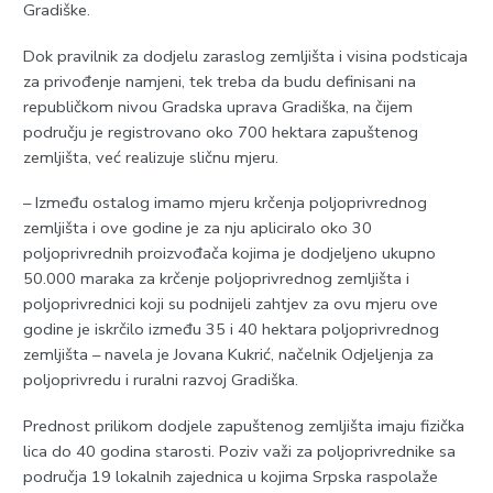
Gradiške.
Dok pravilnik za dodjelu zaraslog zemljišta i visina podsticaja
za privođenje namjeni, tek treba da budu definisani na
republičkom nivou Gradska uprava Gradiška, na čijem
području je registrovano oko 700 hektara zapuštenog
zemljišta, već realizuje sličnu mjeru.
– Između ostalog imamo mjeru krčenja poljoprivrednog
zemljišta i ove godine je za nju apliciralo oko 30
poljoprivrednih proizvođača kojima je dodjeljeno ukupno
50.000 maraka za krčenje poljoprivrednog zemljišta i
poljoprivrednici koji su podnijeli zahtjev za ovu mjeru ove
godine je iskrčilo između 35 i 40 hektara poljoprivrednog
zemljišta – navela je Јovana Kukrić, načelnik Odjeljenja za
poljoprivredu i ruralni razvoj Gradiška.
Prednost prilikom dodjele zapuštenog zemljišta imaju fizička
lica do 40 godina starosti. Poziv važi za poljoprivrednike sa
područja 19 lokalnih zajednica u kojima Srpska raspolaže