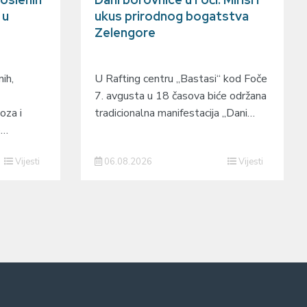
 u
ukus prirodnog bogatstva
Zelengore
ih,
U Rafting centru „Bastasi“ kod Foče
7. avgusta u 18 časova biće održana
oza i
tradicionalna manifestacija „Dani…
o…
Vijesti
06.08.2026
Vijesti