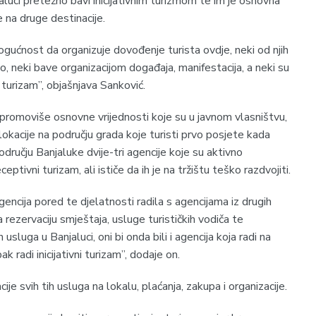
jaluci pretežno bavi inicijativnim turizmom te im je osnovna
 na druge destinacije.
ogućnost da organizuje dovođenje turista ovdje, neki od njih
, neki bave organizacijom događaja, manifestacija, a neki su
i turizam”, objašnjava Sanković.
promoviše osnovne vrijednosti koje su u javnom vlasništvu,
lokacije na području grada koje turisti prvo posjete kada
dručju Banjaluke dvije-tri agencije koje su aktivno
eceptivni turizam, ali ističe da ih je na tržištu teško razdvojiti.
gencija pored te djelatnosti radila s agencijama iz drugih
rezervaciju smještaja, usluge turističkih vodiča te
usluga u Banjaluci, oni bi onda bili i agencija koja radi na
k radi inicijativni turizam”, dodaje on.
ije svih tih usluga na lokalu, plaćanja, zakupa i organizacije.