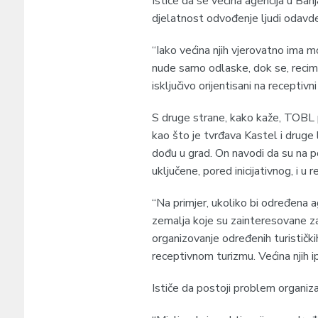
Ističe da se većina agencija u Ban
djelatnost odvođenje ljudi odavde
“Iako većina njih vjerovatno ima m
nude samo odlaske, dok se, recimo
isključivo orijentisani na receptivn
S druge strane, kako kaže, TOBL 
kao što je tvrđava Kastel i druge 
dođu u grad. On navodi da su na po
uključene, pored inicijativnog, i u r
“Na primjer, ukoliko bi određena a
zemalja koje su zainteresovane za 
organizovanje određenih turističkih 
receptivnom turizmu. Većina njih ipa
Ističe da postoji problem organizac