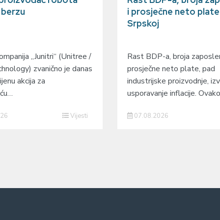
a berzu
i prosječne neto plate
Srpskoj
mpanija „Junitri“ (Unitree /
Rast BDP-a, broja zaposlen
hnology) zvanično je danas
prosječne neto plate, pad
ijenu akcija za
industrijske proizvodnje, izv
eću…
usporavanje inflacije. Ovak
026
Vijesti
07.08.2026