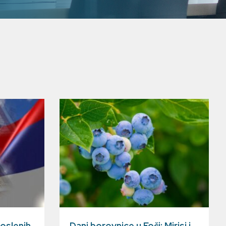
oslenih
Dani borovnice u Foči: Mirisi i