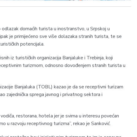
no odlazak domaćih turista u inostranstvo, u Srpskoj u
ipak je primijećeno sve više dolazaka stranih turista, te se
urističkih potencijala.
ih iz turističkih organizacija Banjaluke i Trebinja, koji
receptivnim turizmom, odnosno dovođenjem stranih turista u
nizacije Banjaluka (TOBL) kazao je da se receptivni turizam
o zajednička sprega javnog i privatnog sektora i
 vodiča, restorana, hotela jer je svima u interesu povećan
emo u razvoju receptivnog turizma”, rekao je Sanković.