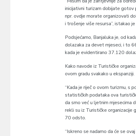
“Mislim da je zahtjevnije za određ
inicijativni turizam dobijate goto
npr. ovdje morate organizovati do
i trošenje više resursa”, istakao je
Podsjećamo, Banjaluka je, od kada 
dolazaka za devet mjeseci, i to 6
kada je evidentirano 37.120 dola
Kako navode iz Turističke organiza
ovom gradu svakako u ekspanziji.
“Kada je riječ o ovom turizmu, s 
statističkih podataka ova turistič
da smo već u ljetnim mjesecima do
rekli su iz Turističke organizacije
70 odsto.
“Iskreno se nadamo da će se ovaj t