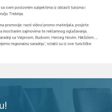
 sa svim poslovnim subjektima iz oblasti turizma i
ručju Trebinja.
ma promocije: razni vidovi promo-materijala, posjete
 na inostranim sajmovima te reklamnog oglašavanja.
saradnji sa Valjevom, Budvom, Herceg Novim, Nikšićem…,
jemo regionalnu saradnju”, istakli su iz ove turističke
u!