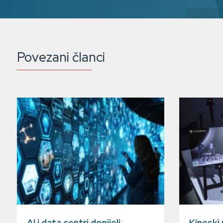
Povezani članci
AI i data centri donijeli
Kineski