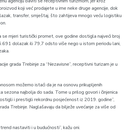
enu agenciju baviti se receptivnim turizmom, jer kroz
v proizvod koji već prodajete u ime neke druge agencije, dok
lazak, transfer, smještaj, što zahtijeva mnogo veću logistiku
 on.
se mjeri turistički promet, ove godine dostigla najveći broj
6.691 dolazak ili 79,7 odsto više nego u istom periodu lani,
zaka.
cije grada Trebinje za “Nezavisne”, receptivni turizam je u
ponosom možemo istaći da je na osnovu prikupljenih
ka sezona najbolja do sada. Tome u prilog govori i činjenica
stigli i prestigli rekordnu posjećenost iz 2019. godine”,
 grada Trebinje. Naglašavaju da bilježe uvećanje za više od
rend nastaviti i u budućnosti”, kažu oni.