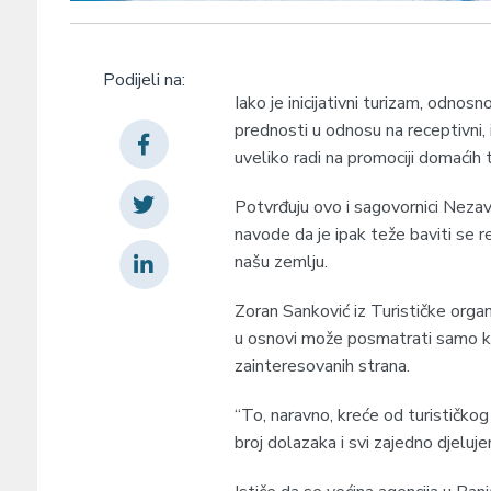
Podijeli na:
Iako je inicijativni turizam, odnos
prednosti u odnosu na receptivni, 
uveliko radi na promociji domaćih t
Potvrđuju ovo i sagovornici Nezavisn
navode da je ipak teže baviti se 
našu zemlju.
Zoran Sanković iz Turističke orga
u osnovi može posmatrati samo ka
zainteresovanih strana.
“To, naravno, kreće od turističkog
broj dolazaka i svi zajedno djeluj