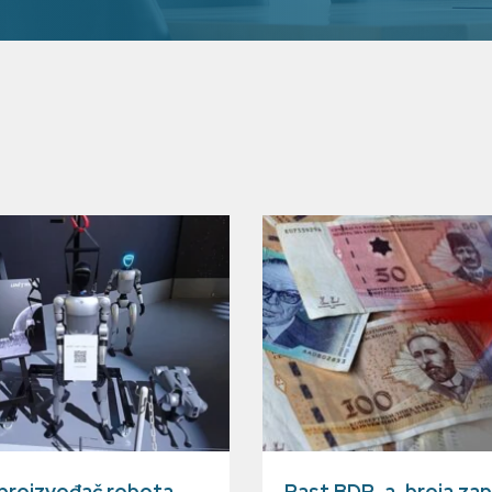
 proizvođač robota
Rast BDP-a, broja zap