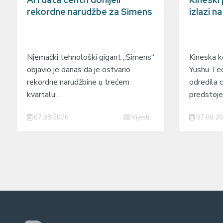
rekordne narudžbe za Simens
izlazi n
Njemački tehnološki gigant „Simens“
Kineska ko
objavio je danas da je ostvario
Yushu Tec
rekordne narudžbine u trećem
odredila c
kvartalu…
predstoj
07.08.2026
Vijesti
07.08.2