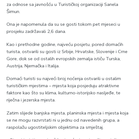
za odnose sa javnošću u Turističkoj organizaciji Sanela
Šimun.
Ona je napomenula da su se gosti tokom pet mjeseci u
prosjeku zadržavali 2,6 dana.
Kao i prethodne godine, najveću posjetu, pored domaćih
turista, ostvarili su gosti iz Srbije, Hrvatske, Slovenije i Crne
Gore, dok se od ostalih evropskih zemalja ističu Turska,
Austrija, Njemačka i Italija.
Domaći turisti su najveći broj noćenja ostvarili u ostalim
turističkim mjestima – mjesta koja posjeduju atraktivne
faktore kao što su klima, kulturno-istorijsko nasljeđe, te
riječna i jezerska mjesta.
Zatim slijede banjska mjesta, planinska mjesta i mjesta koja
se ne mogu razvrstati ni u jednu od navedenih grupa, a
raspolažu ugostiteljskim objektima za smještaj.