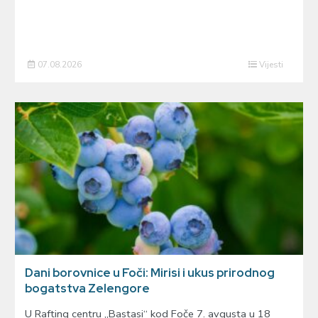
07.08.2026
Vijesti
Dani borovnice u Foči: Mirisi i ukus prirodnog
bogatstva Zelengore
U Rafting centru „Bastasi“ kod Foče 7. avgusta u 18