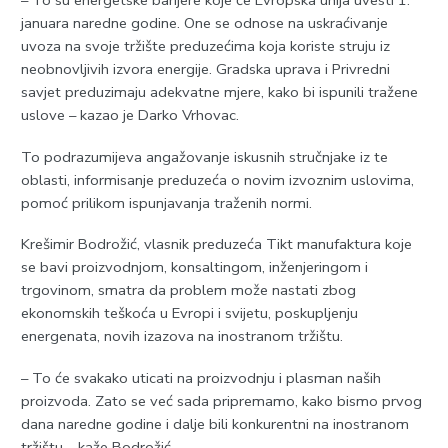
– To su energetske barijere koje će Evropska unija uvesti 1.
januara naredne godine. One se odnose na uskraćivanje
uvoza na svoje tržište preduzećima koja koriste struju iz
neobnovljivih izvora energije. Gradska uprava i Privredni
savjet preduzimaju adekvatne mjere, kako bi ispunili tražene
uslove – kazao je Darko Vrhovac.
To podrazumijeva angažovanje iskusnih stručnjake iz te
oblasti, informisanje preduzeća o novim izvoznim uslovima,
pomoć prilikom ispunjavanja traženih normi.
Krešimir Bodrožić, vlasnik preduzeća Tikt manufaktura koje
se bavi proizvodnjom, konsaltingom, inženjeringom i
trgovinom, smatra da problem može nastati zbog
ekonomskih teškoća u Evropi i svijetu, poskupljenju
energenata, novih izazova na inostranom tržištu.
– To će svakako uticati na proizvodnju i plasman naših
proizvoda. Zato se već sada pripremamo, kako bismo prvog
dana naredne godine i dalje bili konkurentni na inostranom
tržištu – kaže Bodrožić.