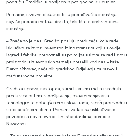
području Gradiške, u posljednjih pet godina je uduplan.
Primarne, izvozne djelatnosti su prerađivačka industrija,
najviše prerada metala, drveta, tekstila te prehrambena
industrija.
– Značajno je da u Gradišci posluju preduzeća, koja rade
isključivo za izvoz. Investitori iz inostranstva koji su ovdje
izgradili fabrike, prepoznali su povoljne uslove za rad i svoju
proizvodnju iz evropskih zemalja preselili kod nas – kaže
Darko Vrhovac, načelnik gradskog Odjeljenja za razvoj i
međunarodne projekte.
Gradska uprava, nastoji da, stimulisanjem malih i srednjih
preduzeća putem zapošljavanja, osavremenjavanja
tehnologije te poboljšanjem uslova rada, zadrži proizvodnju
u dosadašnjem obimu. Primarni zadaci su usklađivanje
privrede sa novim evropskim standardima, prenose
Nezavisne.