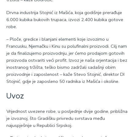
Drvna industrija Stojnić iz Mašića, koja godišnje prerađuje
6.000 kubika bukovih trupaca, izvozi 2.400 kubika gotove
robe.
– Ploče, gredice i blanjani elementi koje izvozimo u
Francusku, Njemačku i Kinu su polufinalni proizvodi. Cilj nam
je da finalizujemo proizvodnju, jer ćemo prodajom gotovih
proizvoda ostvariti veći profit. Izvoz je naša orjentacija i bez
inostranog tržišta, teško bismo zadržali sadašnji obim
proizvodnje i zaposlenost – kaže Stevo Stojnić, direktor DI
Stojnić, gdje je zaposleno 50 radnika iz Mašića i okoline.
Uvoz
Vrijednost uvezene robe, u posljednje dvije godine, približna
je izvoznoj, što Gradišku privredu svrstava među
najuspješnije u Republici Srpskoj.