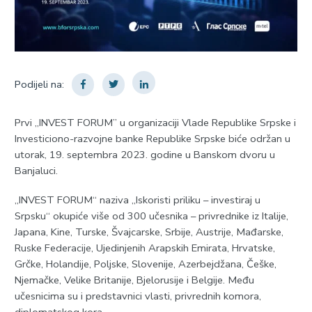
Podijeli na:
Prvi „INVЕST FORUM” u organizaciji Vlade Republike Srpske i
Investiciono-razvojne banke Republike Srpske biće održan u
utorak, 19. septembra 2023. godine u Banskom dvoru u
Banjaluci.
„INVЕST FORUM“ naziva „Iskoristi priliku – investiraj u
Srpsku“ okupiće više od 300 učesnika – privrednike iz Italije,
Japana, Kine, Turske, Švajcarske, Srbije, Austrije, Mađarske,
Ruske Federacije, Ujedinjenih Arapskih Еmirata, Hrvatske,
Grčke, Holandije, Poljske, Slovenije, Azerbejdžana, Češke,
Njemačke, Velike Britanije, Bjelorusije i Belgije. Među
učesnicima su i predstavnici vlasti, privrednih komora,
diplomatskog kora.