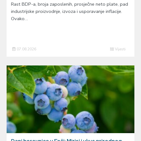
Rast BDP-a, broja zaposlenih, prosječne neto plate, pad
industrijske proizvodnje, izvoza i usporavanje inflacije.
Ovako…
07.08.2026
Vijesti
Dani borovnice u Foči: Mirisi i ukus prirodnog