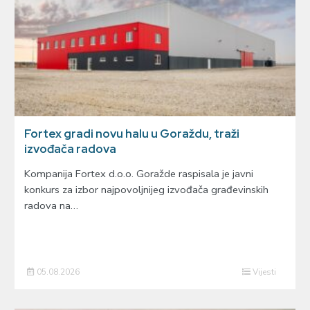
Fortex gradi novu halu u Goraždu, traži
izvođača radova
Kompanija Fortex d.o.o. Goražde raspisala je javni
konkurs za izbor najpovoljnijeg izvođača građevinskih
radova na…
05.08.2026
Vijesti