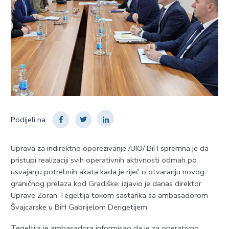
Podijeli na:
Uprava za indirektno oporezivanje /UIO/ BiH spremna je da
pristupi realizaciji svih operativnih aktivnosti odmah po
usvajanju potrebnih akata kada je riječ o otvaranju novog
graničnog prelaza kod Gradiške, izjavio je danas direktor
Uprave Zoran Tegeltija tokom sastanka sa ambasadorom
Švajcarske u BiH Gabrijelom Derigetijem.
Tegeltija je ambasadora informisao da je za operativno