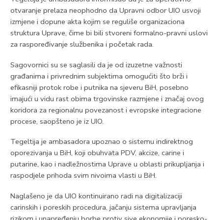
otvaranje prelaza neophodno da Upravni odbor UIO usvoji
izmjene i dopune akta kojim se reguliše organizaciona
struktura Uprave, čime bi bili stvoreni formalno-pravni uslovi
za raspoređivanje službenika i početak rada.
Sagovornici su se saglasili da je od izuzetne važnosti
građanima i privrednim subjektima omogućiti što brži i
efikasniji protok robe i putnika na sjeveru BiH, posebno
imajući u vidu rast obima trgovinske razmjene i značaj ovog
koridora za regionalnu povezanost i evropske integracione
procese, saopšteno je iz UIO.
Tegeltija je ambasadora upoznao o sistemu indirektnog
oporezivanja u BiH, koji obuhvata PDV, akcize, carine i
putarine, kao i nadležnostima Uprave u oblasti prikupljanja i
raspodjele prihoda svim nivoima vlasti u BiH.
Naglašeno je da UIO kontinuirano radi na digitalizaciji
carinskih i poreskih procedura, jačanju sistema upravljanja
rizikom i unapređenju borbe protiv sive ekonomije i poresko-