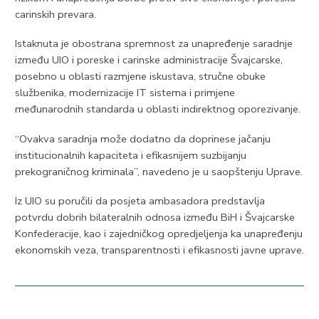
carinskih prevara.
Istaknuta je obostrana spremnost za unapređenje saradnje
između UIO i poreske i carinske administracije Švajcarske,
posebno u oblasti razmjene iskustava, stručne obuke
službenika, modernizacije IT sistema i primjene
međunarodnih standarda u oblasti indirektnog oporezivanje.
“Ovakva saradnja može dodatno da doprinese jačanju
institucionalnih kapaciteta i efikasnijem suzbijanju
prekograničnog kriminala”, navedeno je u saopštenju Uprave.
Iz UIO su poručili da posjeta ambasadora predstavlja
potvrdu dobrih bilateralnih odnosa između BiH i Švajcarske
Konfederacije, kao i zajedničkog opredjeljenja ka unapređenju
ekonomskih veza, transparentnosti i efikasnosti javne uprave.