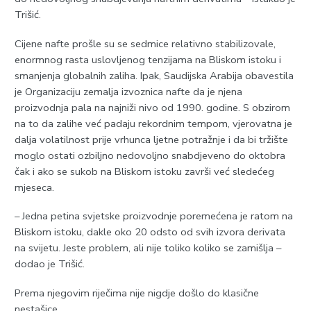
Trišić.
Cijene nafte prošle su se sedmice relativno stabilizovale,
enormnog rasta uslovljenog tenzijama na Bliskom istoku i
smanjenja globalnih zaliha. Ipak, Saudijska Arabija obavestila
je Organizaciju zemalja izvoznica nafte da je njena
proizvodnja pala na najniži nivo od 1990. godine. S obzirom
na to da zalihe već padaju rekordnim tempom, vjerovatna je
dalja volatilnost prije vrhunca ljetne potražnje i da bi tržište
moglo ostati ozbiljno nedovoljno snabdjeveno do oktobra
čak i ako se sukob na Bliskom istoku završi već sledećeg
mjeseca.
– Јedna petina svjetske proizvodnje poremećena je ratom na
Bliskom istoku, dakle oko 20 odsto od svih izvora derivata
na svijetu. Јeste problem, ali nije toliko koliko se zamišlja –
dodao je Trišić.
Prema njegovim riječima nije nigdje došlo do klasične
nestašice.