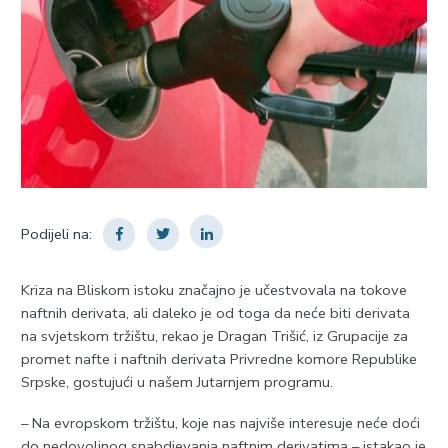
Podijeli na:
Kriza na Bliskom istoku značajno je učestvovala na tokove
naftnih derivata, ali daleko je od toga da neće biti derivata
na svjetskom tržištu, rekao je Dragan Trišić, iz Grupacije za
promet nafte i naftnih derivata Privredne komore Republike
Srpske, gostujući u našem Јutarnjem programu.
– Na evropskom tržištu, koje nas najviše interesuje neće doći
do nedovoljnog snabdjevanja naftnim derivatima – istakao je