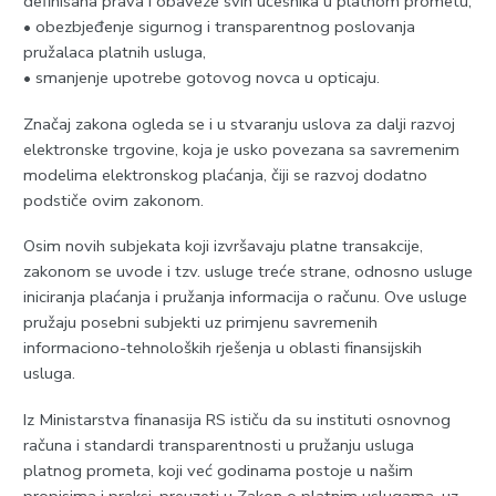
definisana prava i obaveze svih učesnika u platnom prometu,
• obezbjeđenje sigurnog i transparentnog poslovanja
pružalaca platnih usluga,
• smanjenje upotrebe gotovog novca u opticaju.
Značaj zakona ogleda se i u stvaranju uslova za dalji razvoj
elektronske trgovine, koja je usko povezana sa savremenim
modelima elektronskog plaćanja, čiji se razvoj dodatno
podstiče ovim zakonom.
Osim novih subjekata koji izvršavaju platne transakcije,
zakonom se uvode i tzv. usluge treće strane, odnosno usluge
iniciranja plaćanja i pružanja informacija o računu. Ove usluge
pružaju posebni subjekti uz primjenu savremenih
informaciono-tehnoloških rješenja u oblasti finansijskih
usluga.
Iz Ministarstva finanasija RS ističu da su instituti osnovnog
računa i standardi transparentnosti u pružanju usluga
platnog prometa, koji već godinama postoje u našim
propisima i praksi, preuzeti u Zakon o platnim uslugama, uz