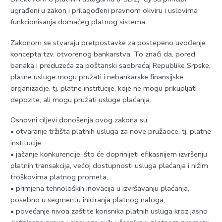
ugrađeni u zakon i prilagođeni pravnom okviru i uslovima
funkcionisanja domaćeg platnog sistema.
Zakonom se stvaraju pretpostavke za postepeno uvođenje
koncepta tzv. otvorenog bankarstva. To znači da, pored
banaka i preduzeća za poštanski saobraćaj Republike Srpske,
platne usluge mogu pružati i nebankarske finansijske
organizacije, tj. platne institucije, koje ne mogu prikupljati
depozite, ali mogu pružati usluge plaćanja.
Osnovni ciljevi donošenja ovog zakona su:
• otvaranje tržišta platnih usluga za nove pružaoce, tj. platne
institucije,
• jačanje konkurencije, što će doprinijeti efikasnijem izvršenju
platnih transakcija, većoj dostupnosti usluga plaćanja i nižim
troškovima platnog prometa,
• primjena tehnoloških inovacija u izvršavanju plaćanja,
posebno u segmentu iniciranja platnog naloga,
• povećanje nivoa zaštite korisnika platnih usluga kroz jasno