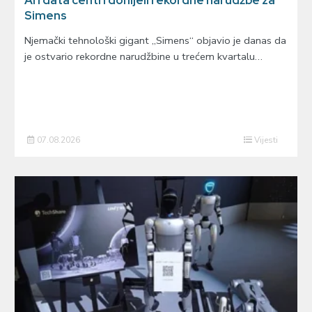
AI i data centri donijeli rekordne narudžbe za
Simens
Njemački tehnološki gigant „Simens“ objavio je danas da
je ostvario rekordne narudžbine u trećem kvartalu…
07.08.2026
Vijesti