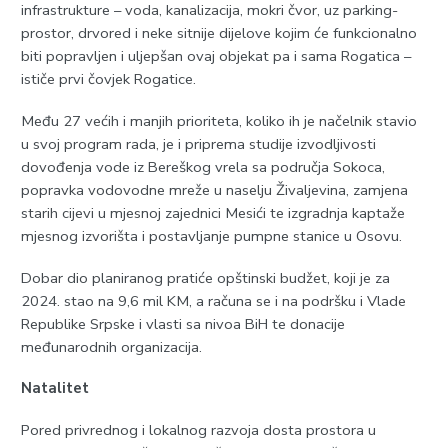
infrastrukture – voda, kanalizacija, mokri čvor, uz parking-
prostor, drvored i neke sitnije dijelove kojim će funkcionalno
biti popravljen i uljepšan ovaj objekat pa i sama Rogatica –
ističe prvi čovjek Rogatice.
Među 27 većih i manjih prioriteta, koliko ih je načelnik stavio
u svoj program rada, je i priprema studije izvodljivosti
dovođenja vode iz Bereškog vrela sa područja Sokoca,
popravka vodovodne mreže u naselju Živaljevina, zamjena
starih cijevi u mjesnoj zajednici Mesići te izgradnja kaptaže
mjesnog izvorišta i postavljanje pumpne stanice u Osovu.
Dobar dio planiranog pratiće opštinski budžet, koji je za
2024. stao na 9,6 mil KM, a računa se i na podršku i Vlade
Republike Srpske i vlasti sa nivoa BiH te donacije
međunarodnih organizacija.
Natalitet
Pored privrednog i lokalnog razvoja dosta prostora u