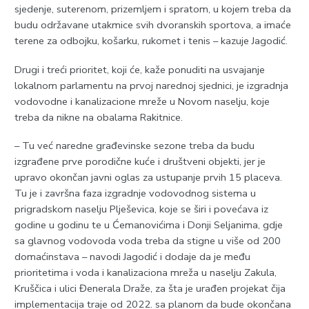
sjedenje, suterenom, prizemljem i spratom, u kojem treba da
budu održavane utakmice svih dvoranskih sportova, a imaće
terene za odbojku, košarku, rukomet i tenis – kazuje Jagodić.
Drugi i treći prioritet, koji će, kaže ponuditi na usvajanje
lokalnom parlamentu na prvoj narednoj sjednici, je izgradnja
vodovodne i kanalizacione mreže u Novom naselju, koje
treba da nikne na obalama Rakitnice.
– Tu već naredne građevinske sezone treba da budu
izgrađene prve porodične kuće i društveni objekti, jer je
upravo okončan javni oglas za ustupanje prvih 15 placeva.
Tu je i završna faza izgradnje vodovodnog sistema u
prigradskom naselju Plješevica, koje se širi i povećava iz
godine u godinu te u Ćemanovićima i Donji Seljanima, gdje
sa glavnog vodovoda voda treba da stigne u više od 200
domaćinstava – navodi Jagodić i dodaje da je među
prioritetima i voda i kanalizaciona mreža u naselju Zakula,
Kruščica i ulici Đenerala Draže, za šta je urađen projekat čija
implementacija traje od 2022. sa planom da bude okončana