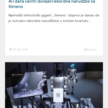
AI i data centri donijeli rekordne narudžbe za
Simens
Njemački tehnološki gigant „Simens“ objavio je danas da
je ostvario rekordne narudžbine u trećem kvartalu…
07.08.2026
Vijesti