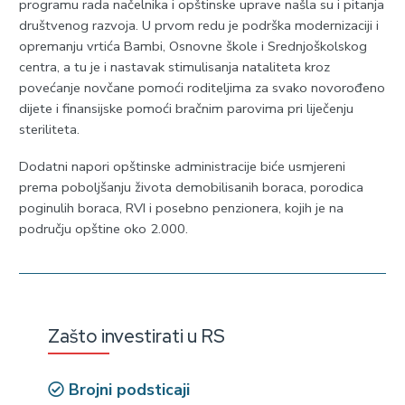
programu rada načelnika i opštinske uprave našla su i pitanja
društvenog razvoja. U prvom redu je podrška modernizaciji i
opremanju vrtića Bambi, Osnovne škole i Srednjoškolskog
centra, a tu je i nastavak stimulisanja nataliteta kroz
povećanje novčane pomoći roditeljima za svako novorođeno
dijete i finansijske pomoći bračnim parovima pri liječenju
steriliteta.
Dodatni napori opštinske administracije biće usmjereni
prema poboljšanju života demobilisanih boraca, porodica
poginulih boraca, RVI i posebno penzionera, kojih je na
području opštine oko 2.000.
Zašto investirati u RS
Brojni podsticaji