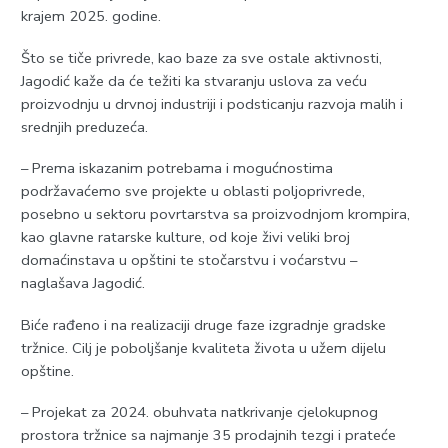
krajem 2025. godine.
Što se tiče privrede, kao baze za sve ostale aktivnosti,
Jagodić kaže da će težiti ka stvaranju uslova za veću
proizvodnju u drvnoj industriji i podsticanju razvoja malih i
srednjih preduzeća.
– Prema iskazanim potrebama i mogućnostima
podržavaćemo sve projekte u oblasti poljoprivrede,
posebno u sektoru povrtarstva sa proizvodnjom krompira,
kao glavne ratarske kulture, od koje živi veliki broj
domaćinstava u opštini te stočarstvu i voćarstvu –
naglašava Jagodić.
Biće rađeno i na realizaciji druge faze izgradnje gradske
tržnice. Cilj je poboljšanje kvaliteta života u užem dijelu
opštine.
– Projekat za 2024. obuhvata natkrivanje cjelokupnog
prostora tržnice sa najmanje 35 prodajnih tezgi i prateće