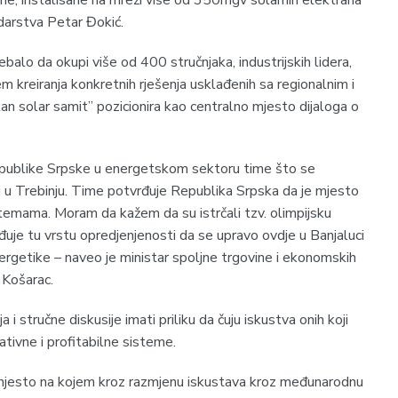
udarstva Petar Đokić.
balo da okupi više od 400 stručnjaka, industrijskih lidera,
ljem kreiranja konkretnih rješenja usklađenih sa regionalnim i
n solar samit” pozicionira kao centralno mjesto dijaloga o
epublike Srpske u energetskom sektoru time što se
 u Trebinju. Time potvrđuje Republika Srpska da je mjesto
emama. Moram da kažem da su istrčali tzv. olimpijsku
đuje tu vrstu opredjenjenosti da se upravo ovdje u Banjaluci
rgetike – naveo je ministar spoljne trgovine i ekonomskih
 Košarac.
 i stručne diskusije imati priliku da čuju iskustva onih koji
ativne i profitabilne sisteme.
 mjesto na kojem kroz razmjenu iskustava kroz međunarodnu