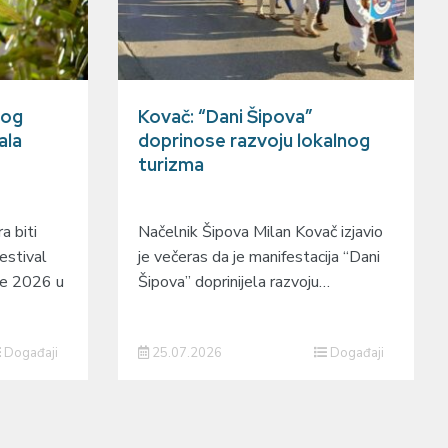
gog
Kovač: “Dani Šipova”
ala
doprinose razvoju lokalnog
turizma
a biti
Načelnik Šipova Milan Kovač izjavio
estival
je večeras da je manifestacija “Dani
je 2026 u
Šipova” doprinijela razvoju…
Događaji
25.07.2026
Događaji