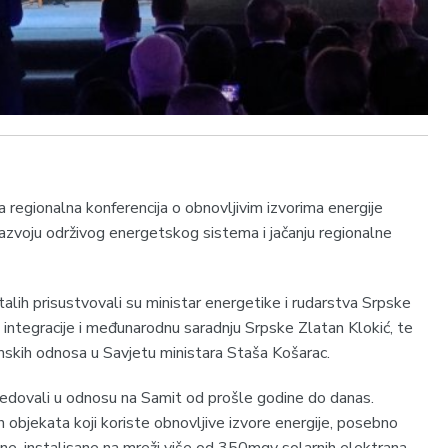
 regionalna konferencija o obnovljivim izvorima energije
azvoju održivog energetskog sistema i jačanju regionalne
alih prisustvovali su ministar energetike i rudarstva Srpske
 integracije i međunarodnu saradnju Srpske Zlatan Klokić, te
mskih odnosa u Savjetu ministara Staša Košarac.
redovali u odnosu na Samit od prošle godine do danas.
 objekata koji koriste obnovljive izvore energije, posebno
ne, instalisane na mreži više od 350mgv solarnih elektrana