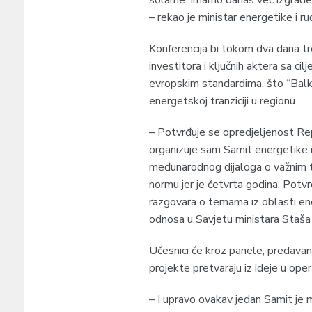
– rekao je ministar energetike i r
Konferencija bi tokom dva dana tre
investitora i ključnih aktera sa ci
evropskim standardima, što “Balka
energetskoj tranziciji u regionu.
– Potvrđuje se opredjeljenost R
organizuje sam Samit energetike i
međunarodnog dijaloga o važnim t
normu jer je četvrta godina. Potvr
razgovara o temama iz oblasti ene
odnosa u Savjetu ministara Staša
Učesnici će kroz panele, predavanja
projekte pretvaraju iz ideje u oper
– I upravo ovakav jedan Samit je