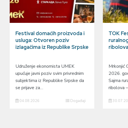
Festival domaćih proizvoda i
TOK Fes
usluga: Otvoren poziv
ruralnog
izlagačima iz Republike Srpske
ribolov
Udruženje ekonomista UMEK
Mrkonjić 
upućuje javni poziv svim privrednim
2026. god
subjektima iz Republike Srpske da
Sajma rura
se prijave za…
ribolova
04.08.2026
Događaji
30.07.2