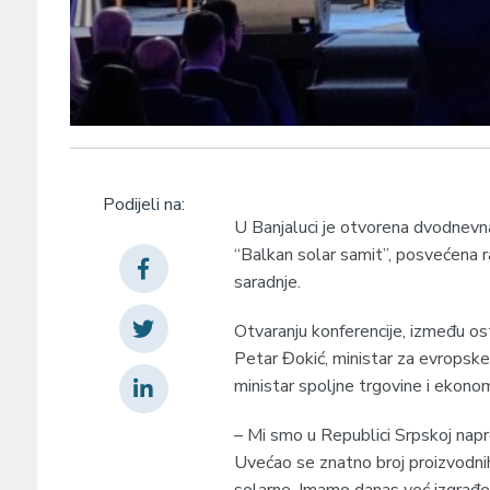
Podijeli na:
U Banjaluci je otvorena dvodnevna
“Balkan solar samit”, posvećena r
saradnje.
Otvaranju konferencije, između ost
Petar Đokić, ministar za evropske
ministar spoljne trgovine i ekono
– Mi smo u Republici Srpskoj nap
Uvećao se znatno broj proizvodnih
solarne. Imamo danas već izgrađe