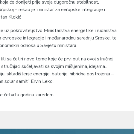
koja će donijeti prije sveja dugoročnu stabilnost,
rpskoj – rekao je ministar za evropske integracije i
tan Klokić
je uz pokroviteljstvo Ministarstva energetike i rudarstva
a evropske integracije i međunarodnu saradnju Srpske, te
konomskih odnosa u Savjetu ministara.
i sa četiri nove teme koje će prvi put na ovoj stručnoj
e stručnjaci sučeljavati sa svojim mišljenima, idejama..
, skladištenje energije, baterije, hibridna postrojenja –
n solar samit” Ervin Leko.
se četvrtu godinu zaredom.