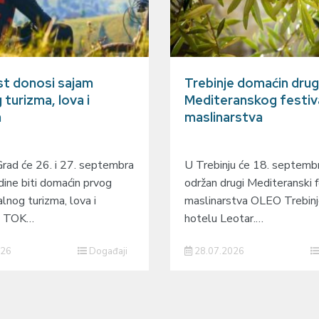
t donosi sajam
Trebinje domaćin dru
 turizma, lova i
Mediteranskog festiv
a
maslinarstva
Grad će 26. i 27. septembra
U Trebinju će 18. septembr
ine biti domaćin prvog
održan drugi Mediteranski f
lnog turizma, lova i
maslinarstva OLEO Trebin
 – TOK…
hotelu Leotar.…
026
Događaji
28.07.2026