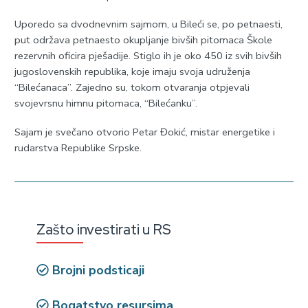
Uporedo sa dvodnevnim sajmom, u Bileći se, po petnaesti,
put održava petnaesto okupljanje bivših pitomaca Škole
rezervnih oficira pješadije. Stiglo ih je oko 450 iz svih bivših
jugoslovenskih republika, koje imaju svoja udruženja
“Bilećanaca”. Zajedno su, tokom otvaranja otpjevali
svojevrsnu himnu pitomaca, “Bilećanku”.
Sajam je svečano otvorio Petar Đokić, mistar energetike i
rudarstva Republike Srpske.
Zašto investirati u RS
Brojni podsticaji
Bogatstvo resursima