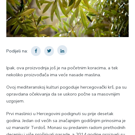
Podijeli na:
Ipak, ova proizvodnja još je na početnim koracima, a tek
nekoliko proizvođača ima veće nasade maslina.
Ovoj mediteranskoj kulturi pogoduje hercegovački krš, pa su
opravdana očekivanja da se uskoro počne sa masovnijim
uzgojem.
Prvi maslinici u Hercegovini podignuti su prije desetak
godina. Јedan od većih sa značajnijim godišnjim prinosima je
uz manastir Tvrdoš. Monasi su predanim radom prethodnih
deceniju i više proširivali nasade, a 2014.godine proizveli su