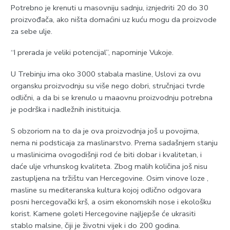
Potrebno je krenuti u masovniju sadnju, iznjedriti 20 do 30
proizvođača, ako ništa domaćini uz kuću mogu da proizvode
za sebe ulje.
“I prerada je veliki potencijal”, napominje Vukoje.
U Trebinju ima oko 3000 stabala masline, Uslovi za ovu
organsku proizvodnju su više nego dobri, stručnjaci tvrde
odlični, a da bi se krenulo u maaovnu proizvodnju potrebna
je podrška i nadležnih inistituicja.
S obzoriom na to da je ova proizvodnja još u povojima,
nema ni podsticaja za maslinarstvo. Prema sadašnjem stanju
u maslinicima ovogodišnji rod će biti dobar i kvalitetan, i
daće ulje vrhunskog kvaliteta. Zbog malih količina još nisu
zastupljena na tržištu van Hercegovine. Osim vinove loze ,
masline su mediteranska kultura kojoj odlično odgovara
posni hercegovački krš, a osim ekonomskih nose i ekološku
korist. Kamene goleti Hercegovine najljepše će ukrasiti
stablo malsine, čiji je životni vijek i do 200 godina.