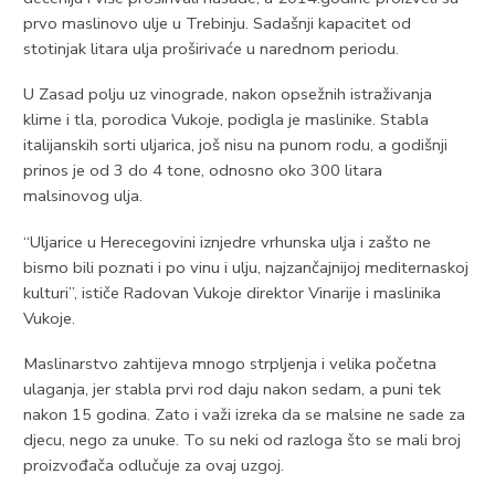
prvo maslinovo ulje u Trebinju. Sadašnji kapacitet od
stotinjak litara ulja proširivaće u narednom periodu.
U Zasad polju uz vinograde, nakon opsežnih istraživanja
klime i tla, porodica Vukoje, podigla je maslinike. Stabla
italijanskih sorti uljarica, još nisu na punom rodu, a godišnji
prinos je od 3 do 4 tone, odnosno oko 300 litara
malsinovog ulja.
“Uljarice u Herecegovini iznjedre vrhunska ulja i zašto ne
bismo bili poznati i po vinu i ulju, najzančajnijoj mediternaskoj
kulturi”, ističe Radovan Vukoje direktor Vinarije i maslinika
Vukoje.
Maslinarstvo zahtijeva mnogo strpljenja i velika početna
ulaganja, jer stabla prvi rod daju nakon sedam, a puni tek
nakon 15 godina. Zato i važi izreka da se malsine ne sade za
djecu, nego za unuke. To su neki od razloga što se mali broj
proizvođača odlučuje za ovaj uzgoj.