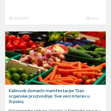
06.08.2026
Vijesti
Kalinovik domaćin manifestacije “Dan
organske proizvodnje: Sve veći interes u
Srpskoj
Poljoprivredna zadruga “Gvozno” iz Kalinovika, prva je u