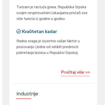
Turizam je rastuća grana. Republika Srpska
svojim nevjerovatnim lokacijama privlači sve
više turista iz godine u godinu.
Kvalitetan kadar
Radna snaga je izuzetno važan faktor u
poslovanju i jedna od velikih prednosti
pokretanja biznisa u Republici Srpskoj.
Pročitaj više >>
Industrije