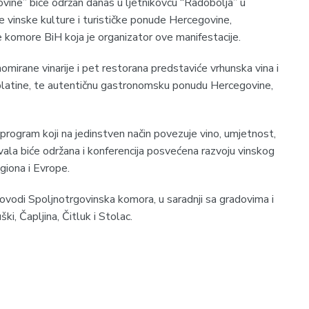
ovine” biće održan danas u ljetnikovcu “Radobolja” u
 vinske kulture i turističke ponude Hercegovine,
 komore BiH koja je organizator ove manifestacije.
mirane vinarije i pet restorana predstaviće vrhunska vina i
 blatine, te autentičnu gastronomsku ponudu Hercegovine,
program koji na jedinstven način povezuje vino, umjetnost,
tivala biće održana i konferencija posvećena razvoju vinskog
egiona i Evrope.
vodi Spoljnotrgovinska komora, u saradnji sa gradovima i
i, Čapljina, Čitluk i Stolac.