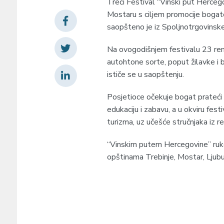
Treći Festival “Vinski put Herceg
Mostaru s ciljem promocije bogate
saopšteno je iz Spoljnotrgovinske
Na ovogodišnjem festivalu 23 reno
autohtone sorte, poput žilavke i
ističe se u saopštenju.
Posjetioce očekuje bogat prateći 
edukaciju i zabavu, a u okviru fes
turizma, uz učešće stručnjaka iz r
“Vinskim putem Hercegovine” ruko
opštinama Trebinje, Mostar, Ljubušk