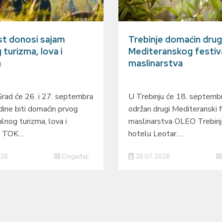
t donosi sajam
Trebinje domaćin dru
 turizma, lova i
Mediteranskog festiv
a
maslinarstva
Grad će 26. i 27. septembra
U Trebinju će 18. septembr
ine biti domaćin prvog
održan drugi Mediteranski f
lnog turizma, lova i
maslinarstva OLEO Trebin
 – TOK…
hotelu Leotar.…
026
Događaji
28.07.2026