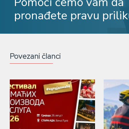
Pomoći ćemo vam da
pronađete pravu prilik
Povezani članci