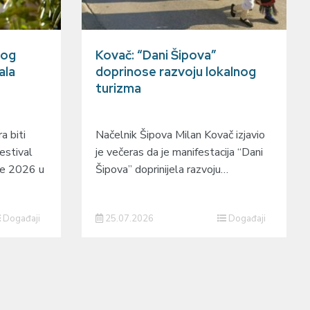
gog
Kovač: “Dani Šipova”
ala
doprinose razvoju lokalnog
turizma
a biti
Načelnik Šipova Milan Kovač izjavio
estival
je večeras da je manifestacija “Dani
je 2026 u
Šipova” doprinijela razvoju…
Događaji
25.07.2026
Događaji