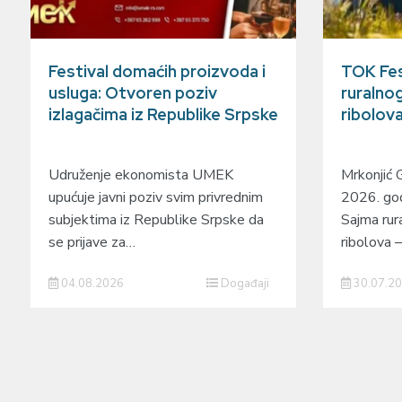
Festival domaćih proizvoda i
TOK Fes
usluga: Otvoren poziv
ruralnog
izlagačima iz Republike Srpske
ribolov
Udruženje ekonomista UMEK
Mrkonjić 
upućuje javni poziv svim privrednim
2026. god
subjektima iz Republike Srpske da
Sajma rura
se prijave za…
ribolova
04.08.2026
Događaji
30.07.2