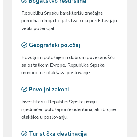
Bogatstvo resursima
Republiku Srpsku karekterišu značajna
prirodna i druga bogatstva, koja predstavljaju
veliki potencijal.
Geografski položaj
Povoljnim položajem i dobrom povezanošću
sa ostatkom Evrope, Republika Srpska
umnogome olakšava poslovanje.
Povoljni zakoni
Investitori u Republici Srpskoj imaju
izjednačen položaj sa rezidentima, ali i brojne
olakšice u poslovanju.
Turistička destinacija