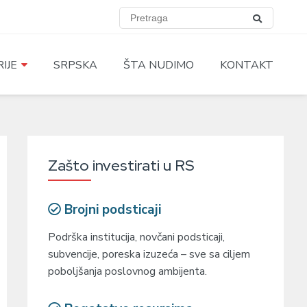
IJE
SRPSKA
ŠTA NUDIMO
KONTAKT
Zašto investirati u RS
Brojni podsticaji
Podrška institucija, novčani podsticaji,
subvencije, poreska izuzeća – sve sa ciljem
poboljšanja poslovnog ambijenta.