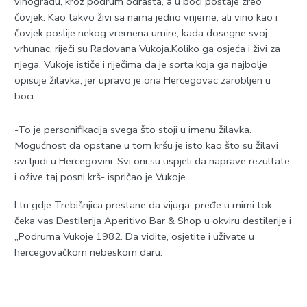
vinogradu, kroz podrum odrasta, a u boci postaje zreo
čovjek. Kao takvo živi sa nama jedno vrijeme, ali vino kao i
čovjek poslije nekog vremena umire, kada dosegne svoj
vrhunac, riječi su Radovana Vukoja.Koliko ga osjeća i živi za
njega, Vukoje ističe i riječima da je sorta koja ga najbolje
opisuje žilavka, jer upravo je ona Hercegovac zarobljen u
boci.
-To je personifikacija svega što stoji u imenu žilavka.
Mogućnost da opstane u tom kršu je isto kao što su žilavi
svi ljudi u Hercegovini. Svi oni su uspjeli da naprave rezultate
i ožive taj posni krš- ispričao je Vukoje.
I tu gdje Trebišnjica prestane da vijuga, pređe u mirni tok,
čeka vas Destilerija Aperitivo Bar & Shop u okviru destilerije i
„Podruma Vukoje 1982. Da vidite, osjetite i uživate u
hercegovačkom nebeskom daru.