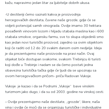
kažu, napravimo jedan litar za ljubitelje dobrih ukusa.
-U destileriji ćemo saznati kakva je proizvodnja
hercegovačkih destilata, čuvene naše grozde, gdje će se
vidjeti potencijal samih vinograda. Ovdje imamo 30 hektara
posađenih vinovom lozom i hiljadu stabala maslina kao i 600
stabala smokve, organsku farmu, sve to skupa objedinili smo
kao jedan novi turistički proizvod, zajedno sa ovim objektom
koji će raditi od 12 do 20 svakim danom osim nedjelje. Ideja
je da prezentujemo naše proizvode na pravi način. Ovaj
objekat biće dostupan svakome, svakom Trebinjcu ili turisti
koji dođe u Trebinje i nadam se da ćemo postati jedna
obavezna turistička tačka gdje će ljudi da se upoznaju sa
ovom hercegovačkom pričom- priča Radovan Vukoje.
Vukoje je kazao i da se Podrumi „Vukoje“ bave vinskim
turizmom jako dugo, i da su od 2003. godine na vinskoj cesti.
– Ovdje prezentujemo naše destilate, „grozde“, likere, naša
vina i ovdje će moći da se organizuju turističke i individualne