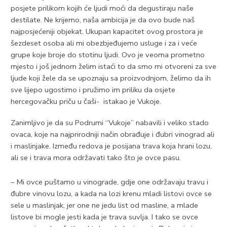
posjete prilikom kojih će ljudi moći da degustiraju naše
destilate. Ne krijemo, naša ambicija je da ovo bude naš
najposjećeniji objekat. Ukupan kapacitet ovog prostora je
šezdeset osoba ali mi obezbjeđujemo usluge i za i veće
grupe koje broje do stotinu ljudi. Ovo je veoma prometno
mjesto i još jednom želim istaći to da smo mi otvoreni za sve
ljude koji žele da se upoznaju sa proizvodnjom, želimo da ih
sve lijepo ugostimo i pružimo im priliku da osjete
hercegovačku priču u čaši- istakao je Vukoje.
Zanimljivo je da su Podrumi “Vukoje” nabavili i veliko stado
ovaca, koje na najprirodniji način obrađuje i đubri vinograd ali
i maslinjake. Između redova je posijana trava koja hrani lozu,
ali se i trava mora održavati tako što je ovce pasu.
– Mi ovce puštamo u vinograde, gdje one održavaju travu i
đubre vinovu lozu, a kada na lozi krenu mladi listovi ovce se
sele u maslinjak, jer one ne jedu list od masline, a mlade
listove bi mogle jesti kada je trava suvlja. I tako se ovce