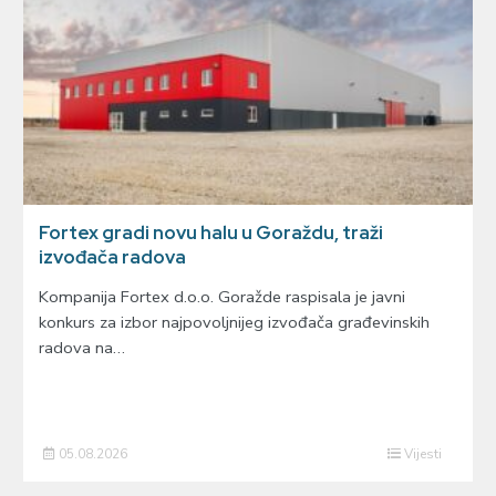
Fortex gradi novu halu u Goraždu, traži
izvođača radova
Kompanija Fortex d.o.o. Goražde raspisala je javni
konkurs za izbor najpovoljnijeg izvođača građevinskih
radova na…
05.08.2026
Vijesti