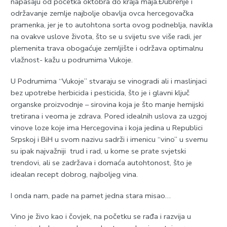
napasaju od početka oktobra do kraja maja.Đubrenje i
održavanje zemlje najbolje obavlja ovca hercegovačka
pramenka, jer je to autohtona sorta ovog podneblja, navikla
na ovakve uslove života, što se u svijetu sve više radi, jer
plemenita trava obogaćuje zemljište i održava optimalnu
vlažnost- kažu u podrumima Vukoje.
U Podrumima “Vukoje” stvaraju se vinogradi ali i maslinjaci
bez upotrebe herbicida i pesticida, što je i glavni ključ
organske proizvodnje – sirovina koja je što manje hemijski
tretirana i veoma je zdrava. Pored idealnih uslova za uzgoj
vinove loze koje ima Hercegovina i koja jedina u Republici
Srpskoj i BiH u svom nazivu sadrži i imenicu “vino” u svemu
su ipak najvažniji trud i rad, u kome se prate svjetski
trendovi, ali se zadržava i domaća autohtonost, što je
idealan recept dobrog, najboljeg vina.
I onda nam, pade na pamet jedna stara misao…
Vino je živo kao i čovjek, na početku se rađa i razvija u