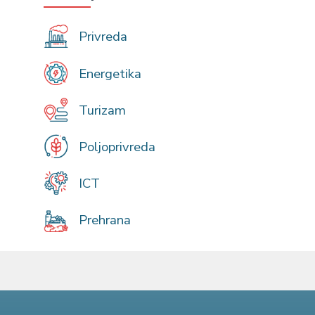
Privreda
Energetika
Turizam
Poljoprivreda
ICT
Prehrana