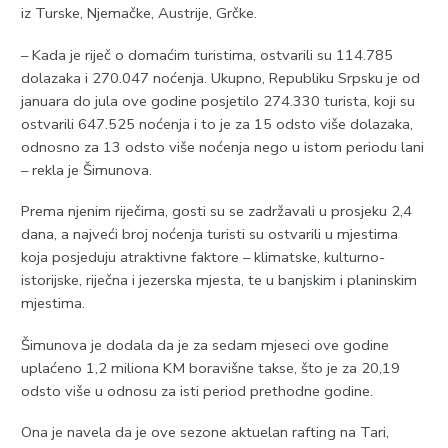
iz Turske, Njemačke, Austrije, Grčke.
– Kada je riječ o domaćim turistima, ostvarili su 114.785
dolazaka i 270.047 noćenja. Ukupno, Republiku Srpsku je od
januara do jula ove godine posjetilo 274.330 turista, koji su
ostvarili 647.525 noćenja i to je za 15 odsto više dolazaka,
odnosno za 13 odsto više noćenja nego u istom periodu lani
– rekla je Šimunova.
Prema njenim riječima, gosti su se zadržavali u prosjeku 2,4
dana, a najveći broj noćenja turisti su ostvarili u mjestima
koja posjeduju atraktivne faktore – klimatske, kulturno-
istorijske, riječna i jezerska mjesta, te u banjskim i planinskim
mjestima.
Šimunova je dodala da je za sedam mjeseci ove godine
uplaćeno 1,2 miliona KM boravišne takse, što je za 20,19
odsto više u odnosu za isti period prethodne godine.
Ona je navela da je ove sezone aktuelan rafting na Tari,