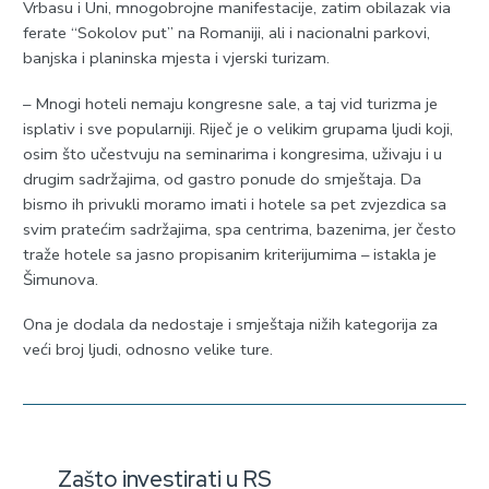
Vrbasu i Uni, mnogobrojne manifestacije, zatim obilazak via
ferate “Sokolov put” na Romaniji, ali i nacionalni parkovi,
banjska i planinska mjesta i vjerski turizam.
– Mnogi hoteli nemaju kongresne sale, a taj vid turizma je
isplativ i sve popularniji. Riječ je o velikim grupama ljudi koji,
osim što učestvuju na seminarima i kongresima, uživaju i u
drugim sadržajima, od gastro ponude do smještaja. Da
bismo ih privukli moramo imati i hotele sa pet zvjezdica sa
svim pratećim sadržajima, spa centrima, bazenima, jer često
traže hotele sa jasno propisanim kriterijumima – istakla je
Šimunova.
Ona je dodala da nedostaje i smještaja nižih kategorija za
veći broj ljudi, odnosno velike ture.
Zašto investirati u RS