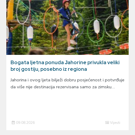
Bogata ljetna ponuda Јahorine privukla veliki
broj gostiju, posebno iz regiona
Јahorina i ovog ljeta bilježi dobru posjećenost i potvrđuje
da više nije destinacija rezervisana samo za zimsku…
09.08.2026
Vijesti