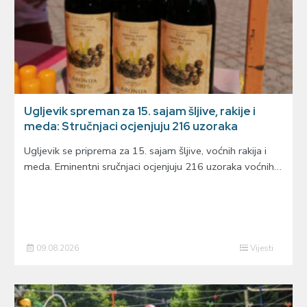
Ugljevik spreman za 15. sajam šljive, rakije i
meda: Stručnjaci ocjenjuju 216 uzoraka
Ugljevik se priprema za 15. sajam šljive, voćnih rakija i
meda. Eminentni sručnjaci ocjenjuju 216 uzoraka voćnih…
09.08.2026
Vijesti