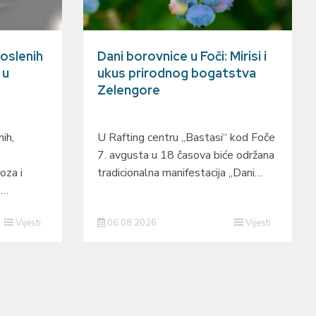
oslenih
Dani borovnice u Foči: Mirisi i
 u
ukus prirodnog bogatstva
Zelengore
ih,
U Rafting centru „Bastasi“ kod Foče
7. avgusta u 18 časova biće održana
oza i
tradicionalna manifestacija „Dani…
o…
Vijesti
06.08.2026
Vijesti