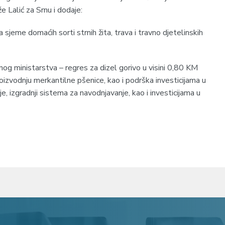
e Lalić za Srnu i dodaje:
sjeme domaćih sorti strnih žita, trava i travno djetelinskih
og ministarstva – regres za dizel gorivo u visini 0,80 KM
oizvodnju merkantilne pšenice, kao i podrška investicijama u
e, izgradnji sistema za navodnjavanje, kao i investicijama u