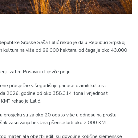
epublike Srpske Saša Lalić rekao je da u Republici Srpskoj
kih kultura na više od 66.000 hektara, od čega je oko 43.000
ji, zatim Posavini i Lijevče polju.
ene prosječne višegodišnje prinose ozimih kultura,
roda 2026. godine od oko 358.314 tona i vrijednost
M”, rekao je Lalić.
, u prosjeku su za oko 20 odsto više u odnosu na prošlu
ošak zasnivanja hektara pšenice biti oko 2.000 KM.
kog materijala obezbijedili su dovoljne količine sjemenske