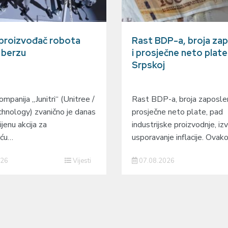
 proizvođač robota
Rast BDP-a, broja zap
a berzu
i prosječne neto plate
Srpskoj
mpanija „Junitri“ (Unitree /
Rast BDP-a, broja zaposlen
hnology) zvanično je danas
prosječne neto plate, pad
ijenu akcija za
industrijske proizvodnje, izv
eću…
usporavanje inflacije. Ovak
026
Vijesti
07.08.2026