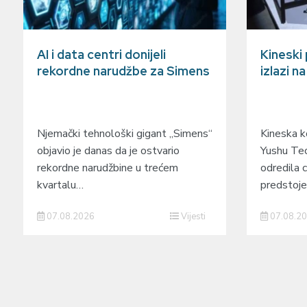
AI i data centri donijeli
Kineski
rekordne narudžbe za Simens
izlazi n
Njemački tehnološki gigant „Simens“
Kineska ko
objavio je danas da je ostvario
Yushu Tec
rekordne narudžbine u trećem
odredila c
kvartalu…
predstoj
07.08.2026
Vijesti
07.08.2