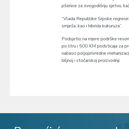
pšenice za ovogodišnju sjetvu, kaž
“Vlada Republike Srpske regresira 
smješa, kao i hibrida kukuruza”.
Podsjetio na mjere podrške resorn
po litru i 500 KM podsticaja za pr
nabavci poljoprivredne mehanizacij
biljnoj i stočarskoj proizvodnji.