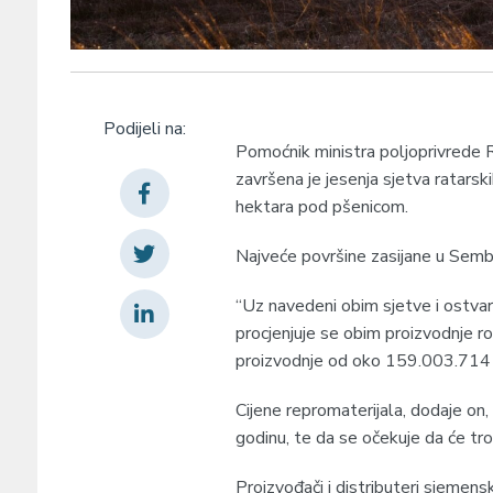
Podijeli na:
Pomoćnik ministra poljoprivrede R
završena je jesenja sjetva ratars
hektara pod pšenicom.
Najveće površine zasijane u Semberi
“Uz navedeni obim sjetve i ostvar
procjenjuje se obim proizvodnje 
proizvodnje od oko 159.003.714 K
Cijene repromaterijala, dodaje on
godinu, te da se očekuje da će tr
Proizvođači i distributeri sjemens