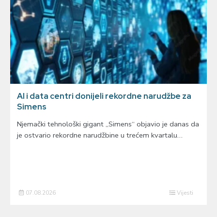
AI i data centri donijeli rekordne narudžbe za
Simens
Njemački tehnološki gigant „Simens“ objavio je danas da
je ostvario rekordne narudžbine u trećem kvartalu…
07.08.2026
Vijesti