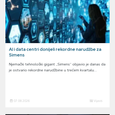
AI i data centri donijeli rekordne narudžbe za
Simens
Njemački tehnološki gigant „Simens“ objavio je danas da
je ostvario rekordne narudžbine u trećem kvartalu…
07.08.2026
Vijesti