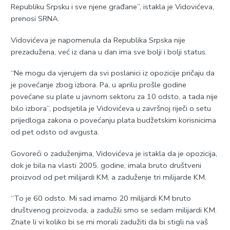
Republiku Srpsku i sve njene građane”, istakla je Vidovićeva,
prenosi SRNA.
Vidovićeva je napomenula da Republika Srpska nije
prezadužena, već iz dana u dan ima sve bolji i bolji status.
“Ne mogu da vjerujem da svi poslanici iz opozicije pričaju da
je povećanje zbog izbora. Pa, u aprilu prošle godine
povećane su plate u javnom sektoru za 10 odsto, a tada nije
bilo izbora”, podsjetila je Vidovićeva u završnoj riječi o setu
prijedloga zakona o povećanju plata budžetskim korisnicima
od pet odsto od avgusta.
Govoreći o zaduženjima, Vidovićeva je istakla da je opozicija,
dok je bila na vlasti 2005. godine, imala bruto društveni
proizvod od pet milijardi KM, a zaduženje tri milijarde KM.
“To je 60 odsto. Mi sad imamo 20 milijardi KM bruto
društvenog proizvoda, a zadužili smo se sedam milijardi KM.
Znate li vi koliko bi se mi morali zadužiti da bi stigli na vaš