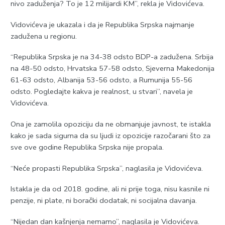
nivo zaduženja? To je 12 milijardi KM”, rekla je Vidovićeva.
Vidovićeva je ukazala i da je Republika Srpska najmanje
zadužena u regionu.
“Republika Srpska je na 34-38 odsto BDP-a zadužena. Srbija
na 48-50 odsto, Hrvatska 57-58 odsto, Sjeverna Makedonija
61-63 odsto, Albanija 53-56 odsto, a Rumunija 55-56
odsto. Pogledajte kakva je realnost, u stvari”, navela je
Vidovićeva.
Ona je zamolila opoziciju da ne obmanjuje javnost, te istakla
kako je sada sigurna da su ljudi iz opozicije razočarani što za
sve ove godine Republika Srpska nije propala.
“Neće propasti Republika Srpska”, naglasila je Vidovićeva.
Istakla je da od 2018. godine, ali ni prije toga, nisu kasnile ni
penzije, ni plate, ni borački dodatak, ni socijalna davanja.
“Nijedan dan kašnjenja nemamo”, naglasila je Vidovićeva.