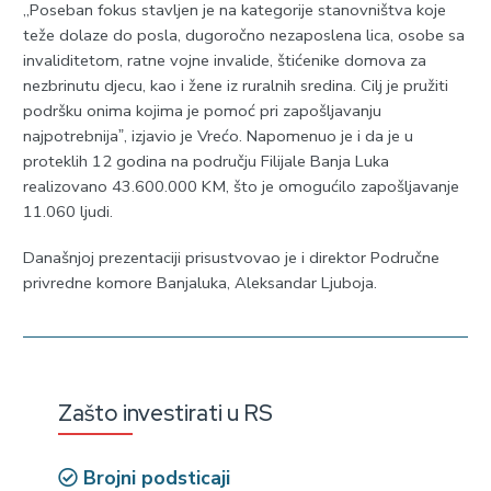
,,Poseban fokus stavljen je na kategorije stanovništva koje
teže dolaze do posla, dugoročno nezaposlena lica, osobe sa
invaliditetom, ratne vojne invalide, štićenike domova za
nezbrinutu djecu, kao i žene iz ruralnih sredina. Cilj je pružiti
podršku onima kojima je pomoć pri zapošljavanju
najpotrebnijaˮ, izjavio je Vrećo. Napomenuo je i da je u
proteklih 12 godina na području Filijale Banja Luka
realizovano 43.600.000 KM, što je omogućilo zapošljavanje
11.060 ljudi.
Današnjoj prezentaciji prisustvovao je i direktor Područne
privredne komore Banjaluka, Aleksandar Ljuboja.
Zašto investirati u RS
Brojni podsticaji