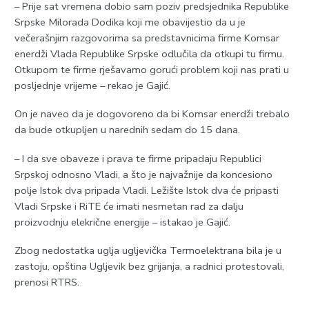
– Prije sat vremena dobio sam poziv predsjednika Republike
Srpske Milorada Dodika koji me obavijestio da u je
večerašnjim razgovorima sa predstavnicima firme Komsar
enerdži Vlada Republike Srpske odlučila da otkupi tu firmu.
Otkupom te firme rješavamo gorući problem koji nas prati u
posljednje vrijeme – rekao je Gajić.
On je naveo da je dogovoreno da bi Komsar enerdži trebalo
da bude otkupljen u narednih sedam do 15 dana.
– I da sve obaveze i prava te firme pripadaju Republici
Srpskoj odnosno Vladi, a što je najvažnije da koncesiono
polje Istok dva pripada Vladi. Ležište Istok dva će pripasti
Vladi Srpske i RiTE će imati nesmetan rad za dalju
proizvodnju elekrične energije – istakao je Gajić.
Zbog nedostatka uglja ugljevička Termoelektrana bila je u
zastoju, opština Ugljevik bez grijanja, a radnici protestovali,
prenosi RTRS.