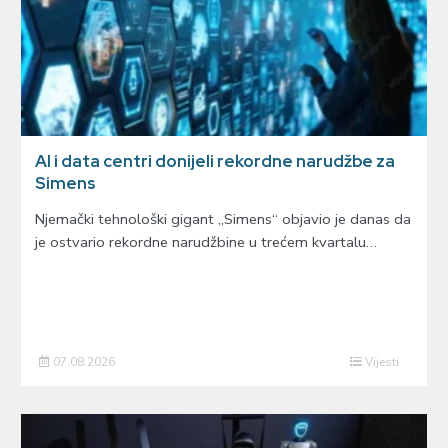
AI i data centri donijeli rekordne narudžbe za
Simens
Njemački tehnološki gigant „Simens“ objavio je danas da
je ostvario rekordne narudžbine u trećem kvartalu…
07.08.2026
Vijesti