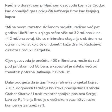
Riječ je o dorektnom priključnom gasovodu kojim će Crodux
kao dobavljač gasa priključiti Rafineriju Brod kao krajnjeg
kupca.
“Mi na ovom izuzetno složenom projektu radimo već pet
godina. Uložili smo u njega nešto više od 32 miliona kuna
(4,2 miliona evra), što su minimalna ulaganja s obzirom na
ogromnu korist koju će on doneti”, kaže Branko Radošević,
direktor Crodux Energetike.
Cijev gasovoda je prečnika 400 milimetara, može da radi
pod pritiskom od 50 bara, a kapacitet je daleko veći od
trenutnih potreba Rafinerije, navodi list.
Dalje podsjeća da je gasifikacija rafinerije projekat koji su
2017. dogovorili tadašnja hrvatska predsjednica Kolinda
Grabar Kitarović i ruski ministar spoljnih poslova Sergej
Lavrov. Rafinerija Brod je u većinskom vlasništvu ruske
kompanije Zarubežnjeft.