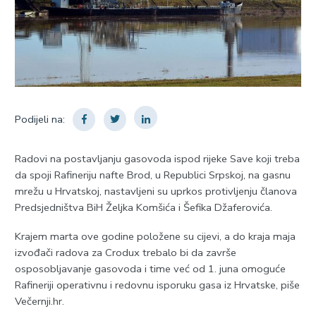
Podijeli na:
Radovi na postavljanju gasovoda ispod rijeke Save koji treba
da spoji Rafineriju nafte Brod, u Republici Srpskoj, na gasnu
mrežu u Hrvatskoj, nastavljeni su uprkos protivljenju članova
Predsjedništva BiH Željka Komšića i Šefika Džaferovića.
Krajem marta ove godine položene su cijevi, a do kraja maja
izvođači radova za Crodux trebalo bi da završe
osposobljavanje gasovoda i time već od 1. juna omoguće
Rafineriji operativnu i redovnu isporuku gasa iz Hrvatske, piše
Večernji.hr.