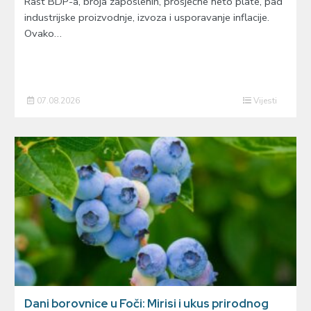
Rast BDP-a, broja zaposlenih, prosječne neto plate, pad
industrijske proizvodnje, izvoza i usporavanje inflacije.
Ovako…
07.08.2026
Vijesti
Dani borovnice u Foči: Mirisi i ukus prirodnog