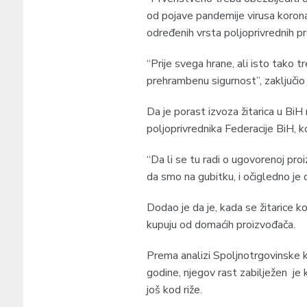
od pojave pandemije virusa koron
određenih vrsta poljoprivrednih p
“Prije svega hrane, ali isto tako t
prehrambenu sigurnost”, zaključio 
Da je porast izvoza žitarica u Bi
poljoprivrednika Federacije BiH, 
“Da li se tu radi o ugovorenoj pro
da smo na gubitku, i očigledno je d
Dodao je da je, kada se žitarice k
kupuju od domaćih proizvođača.
Prema analizi Spoljnotrgovinske 
godine, njegov rast zabilježen je
još kod riže.