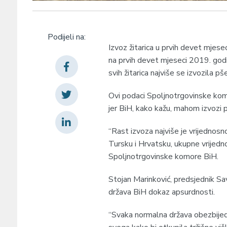
Podijeli na:
Izvoz žitarica u prvih devet mjes
na prvih devet mjeseci 2019. godi
svih žitarica najviše se izvozila pš
Ovi podaci Spoljnotrgovinske kom
jer BiH, kako kažu, mahom izvozi 
“Rast izvoza najviše je vrijednosno
Tursku i Hrvatsku, ukupne vrijedno
Spoljnotrgovinske komore BiH.
Stojan Marinković, predsjednik Sav
država BiH dokaz apsurdnosti.
“Svaka normalna država obezbijedi 