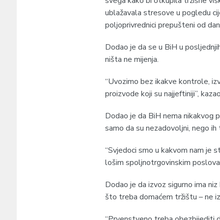
svega kako bi otkupila tržišne vi
ublažavala stresove u pogledu cij
poljoprivrednici prepušteni od dan
Dodao je da se u BiH u posljednji
ništa ne mijenja.
“Uvozimo bez ikakve kontrole, i
proizvode koji su najjeftiniji”, kaza
Dodao je da BiH nema nikakvog pla
samo da su nezadovoljni, nego ih 
“Svjedoci smo u kakvom nam je sta
lošim spoljnotrgovinskim poslovan
Dodao je da izvoz sigurno ima niz 
što treba domaćem tržištu – ne iz
“Prvenstveno treba obezbijediti d