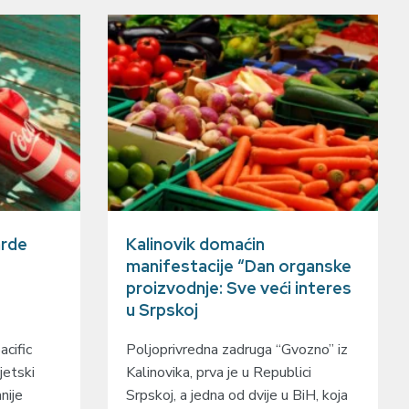
arde
Kalinovik domaćin
manifestacije “Dan organske
proizvodnje: Sve veći interes
u Srpskoj
cific
Poljoprivredna zadruga “Gvozno” iz
jetski
Kalinovika, prva je u Republici
nije
Srpskoj, a jedna od dvije u BiH, koja