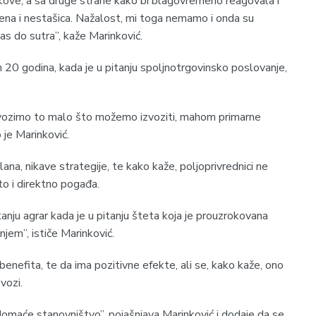
škove, a sa druge strane kako bi blagovremeno reagovala i
ena i nestašica. Nažalost, mi toga nemamo i onda su
as do sutra”, kaže Marinković.
h 20 godina, kada je u pitanju spoljnotrgovinsko poslovanje,
zvozimo to malo što možemo izvoziti, mahom primarne
o je Marinković.
na, nikave strategije, te kako kaže, poljoprivrednici ne
to i direktno pogađa.
nju agrar kada je u pitanju šteta koja je prouzrokovana
jem”, ističe Marinković.
benefita, te da ima pozitivne efekte, ali se, kako kaže, ono
vozi.
omaće stanovništvo”, pojašnjava Marinković i dodaje da se