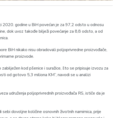
eci 2020. godine u BiH povećan je za 97,2 odsto u odnosu
ne, dok uvoz takođe bilježi povećanje za 8,8 odsto, a od
enica.
ore BiH nikako nisu obradovali poljoprivredne proizvođače,
primarne proizvode.
 zabilježen kod pšenice i suražice, što se pripisuje izvozu za
sti od gotovo 5,3 miliona KM”, navodi se u analizi
eza udruženja poljoprivrednih proizvođača RS, ističe da je
sebi dovoljne količine osnovnih životnih namirnica, prije