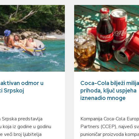
a aktivan odmor u
Coca-Cola bilježi milij
ci Srpskoj
prihoda, ključ uspjeha
iznenadio mnoge
 Srpska predstavlja
Kompanija Coca-Cola Europa
u koja iz godine u godinu
Partners (CCEP), najveći sv
e veći broj ljubitelja
punioničar proizvoda kompa