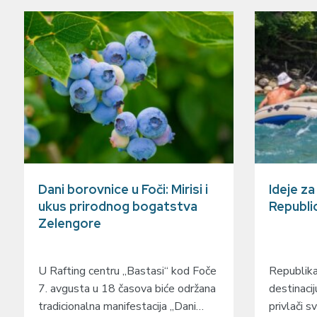
Dani borovnice u Foči: Mirisi i
Ideje z
ukus prirodnog bogatstva
Republi
Zelengore
U Rafting centru „Bastasi“ kod Foče
Republika
7. avgusta u 18 časova biće održana
destinacij
tradicionalna manifestacija „Dani…
privlači sv