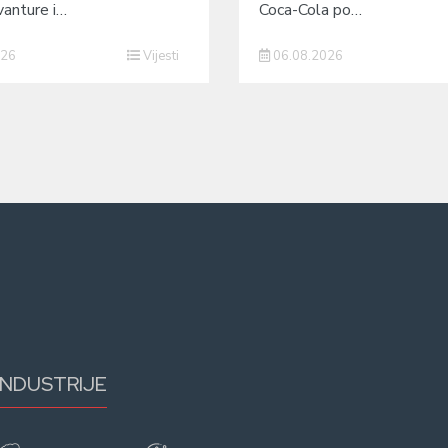
vanture i…
Coca-Cola po…
026
Vijesti
06.08.2026
INDUSTRIJE