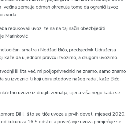
a većina zemalja odmah okrenula tome da ograniči izvoz
roizvoda.
reba redukovali uvoz, te na na taj način obezbijediti
je Marinković.
H nelogičan, smatra i Nedžad Bićo, predsjednik Udruženja
koji kaže da u jednom pravcu izvozimo, a drugom uvozimo.
izvodnji ili šta već, mi poljoprivrednici ne znamo, samo znamo
a su izvoznici ti koji ubiru plodove našeg rada”, kaže Bićo.
onkretno uvoze iz drugih zemalja, cijena viša nego kada se
komore BiH, što se tiče uvoza u prvih devet mjeseci 2020.
 kod kukuruza 16,5 odsto, a povećanje uvoza primjećuje se