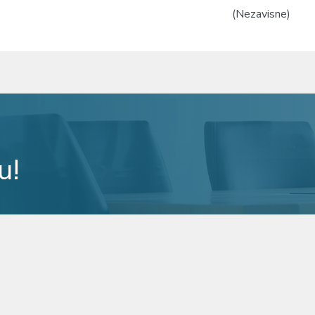
(Nezavisne)
u!