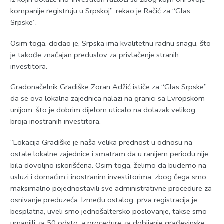
kompanije registruju u Srpskoj”, rekao je Račić za “Glas
Srpske”.
Osim toga, dodao je, Srpska ima kvalitetnu radnu snagu, što
je takođe značajan preduslov za privlačenje stranih
investitora.
Gradonačelnik Gradiške Zoran Adžić ističe za “Glas Srpske”
da se ova lokalna zajednica nalazi na granici sa Evropskom
unijom, što je dobrim dijelom uticalo na dolazak velikog
broja inostranih investitora.
“Lokacija Gradiške je naša velika prednost u odnosu na
ostale lokalne zajednice i smatram da u ranijem periodu nije
bila dovoljno iskorišćena. Osim toga, želimo da budemo na
usluzi i domaćim i inostranim investitorima, zbog čega smo
maksimalno pojednostavili sve administrativne procedure za
osnivanje preduzeća. Između ostalog, prva registracija je
besplatna, uveli smo jednošaltersko poslovanje, takse smo
umanjili za 50 odsto, a procedure za dobijanje građevinske