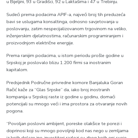
u Bijeljini, 93 u Gradišci, 92 u Laktašima i 47 u Trebinju.
Sudeći prema podacima APIF-a, najveći broj tih preduzeća
bavi se uslugama konsaltinga, odnosno savjetovanja u
poslovanju, zatim nespecijalizovanom trgovinom na veliko,
inženjerskim djelatnostima, računarskim programiranjem i
proizvodnjom električne energije.
Prema ranijim podacima, u istom periodu prošle godine u
Srpskoj je poslovalo blizu 1.200 firmi sa inostranim
kapitalom.
Predsjednik Područne privredne komore Banjaluka Goran
Račić kaže za “Glas Srpske” da, iako broj inostranih
kompanija u Srpskoj raste iz godine u godinu, domaći
potencijali su mnogo veći i ima prostora za otvaranje novih
pogona.
“Povoljan poslovni ambijent, poreske olakšice te porezi i
doprinosi koji su mnogo povoljniji kod nas nego u zemljama
iz kojih dolaze ino-investitori razlozi su zbog kojih oni svoje