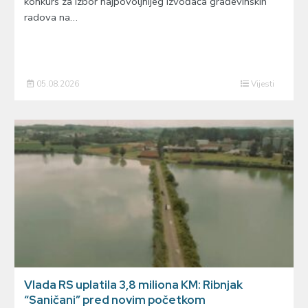
konkurs za izbor najpovoljnijeg izvođača građevinskih
radova na…
05.08.2026
Vijesti
Vlada RS uplatila 3,8 miliona KM: Ribnjak
“Saničani” pred novim početkom