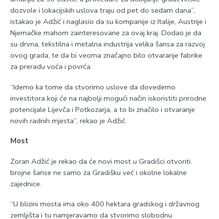
dozvole i lokacijskih uslova traju od pet do sedam dana”,
istakao je Adžić i naglasio da su kompanije iz Italije, Austrije i
Njemačke mahom zainteresovane za ovaj kraj. Dodao je da
su drvna, tekstilna i metalna industrija velika šansa za razvoj
ovog grada, te da bi veoma značajno bilo otvaranje fabrike
za preradu voća i povrća.
“Idemo ka tome da stvorimo uslove da dovedemo
investitora koji će na najbolji mogući način iskoristiti prirodne
potencijale Lijevča i Potkozarja, a to bi značilo i otvaranje
novih radnih mjesta”, rekao je Adžić.
Most
Zoran Adžić je rekao da će novi most u Gradišci otvoriti
brojne šanse ne samo za Gradišku već i okolne lokalne
zajednice.
“U blizini mosta ima oko 400 hektara gradskog i državnog
zemljišta i tu namjeravamo da stvorimo slobodnu