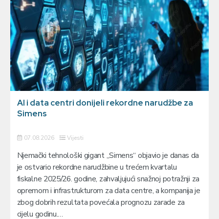
AI i data centri donijeli rekordne narudžbe za
Simens
07.08.2026
Vijesti
Njemački tehnološki gigant „Simens“ objavio je danas da
je ostvario rekordne narudžbine u trećem kvartalu
fiskalne 2025/26. godine, zahvaljujući snažnoj potražnji za
opremom i infrastrukturom za data centre, a kompanija je
zbog dobrih rezultata povećala prognozu zarade za
cijelu godinu.…