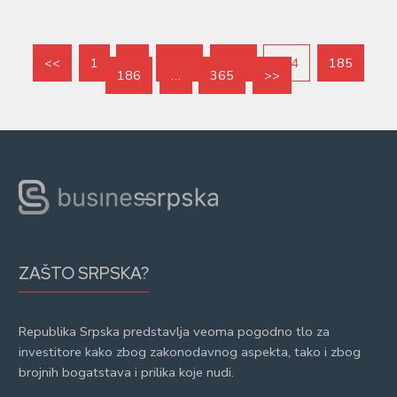
<<
1
…
182
183
184
185
186
…
365
>>
ZAŠTO SRPSKA?
Republika Srpska predstavlja veoma pogodno tlo za
investitore kako zbog zakonodavnog aspekta, tako i zbog
brojnih bogatstava i prilika koje nudi.