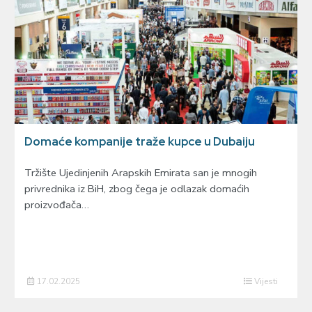
Domaće kompanije traže kupce u Dubaiju
Tržište Ujedinjenih Arapskih Emirata san je mnogih
privrednika iz BiH, zbog čega je odlazak domaćih
proizvođača…
17.02.2025
Vijesti